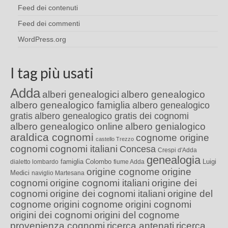
Feed dei contenuti
Feed dei commenti
WordPress.org
I tag più usati
Adda
alberi genealogici
albero genealogico
albero genealogico famiglia
albero genealogico
gratis
albero genealogico gratis dei cognomi
albero genealogico online
albero genialogico
araldica cognomi
cognome origine
castello Trezzo
cognomi
cognomi italiani
Concesa
Crespi d'Adda
genealogia
famiglia Colombo
Luigi
dialetto lombardo
fiume Adda
origine cognome
origine
Medici
naviglio Martesana
cognomi
origine cognomi italiani
origine dei
cognomi
origine dei cognomi italiani
origine del
cognome
origini cognome
origini cognomi
origini dei cognomi
origini del cognome
provenienza cognomi
ricerca antenati
ricerca