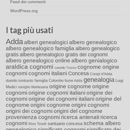
Feed dei commenti
WordPress.org
I tag più usati
Adda
alberi genealogici
albero genealogico
albero genealogico famiglia
albero genealogico
gratis
albero genealogico gratis dei cognomi
albero genealogico online
albero genialogico
araldica cognomi
cognome origine
castello Trezzo
cognomi
cognomi italiani
Concesa
Crespi d'Adda
genealogia
famiglia Colombo
Luigi
dialetto lombardo
fiume Adda
origine cognome
origine
Medici
naviglio Martesana
cognomi
origine cognomi italiani
origine dei
cognomi
origine dei cognomi italiani
origine del
cognome
origini cognome
origini cognomi
origini dei cognomi
origini del cognome
provenienza cognomi
ricerca antenati
ricerca
cognomi
schema albero
santuario concesa
Rino Tinelli
genealogico
significato cognomi
significato dei