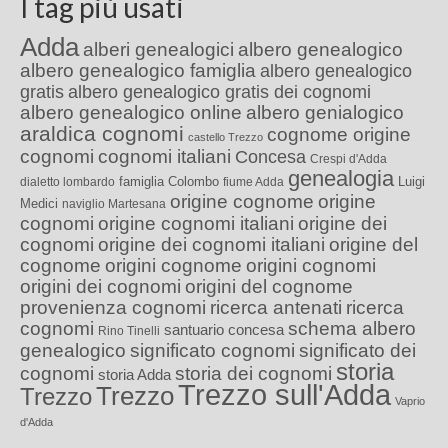
I tag più usati
Adda
alberi genealogici
albero genealogico
albero genealogico famiglia
albero genealogico
gratis
albero genealogico gratis dei cognomi
albero genealogico online
albero genialogico
araldica cognomi
cognome origine
castello Trezzo
cognomi
cognomi italiani
Concesa
Crespi d'Adda
genealogia
famiglia Colombo
Luigi
dialetto lombardo
fiume Adda
origine cognome
origine
Medici
naviglio Martesana
cognomi
origine cognomi italiani
origine dei
cognomi
origine dei cognomi italiani
origine del
cognome
origini cognome
origini cognomi
origini dei cognomi
origini del cognome
provenienza cognomi
ricerca antenati
ricerca
cognomi
schema albero
santuario concesa
Rino Tinelli
genealogico
significato cognomi
significato dei
storia
cognomi
storia dei cognomi
storia Adda
Trezzo sull'Adda
Trezzo
Trezzo
Vaprio
d'Adda