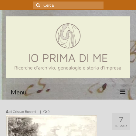
Cerca:
Menu
Home
di
Cristian Bonomi
|
|
0
7
Genealogia
SET 2016
Aziende