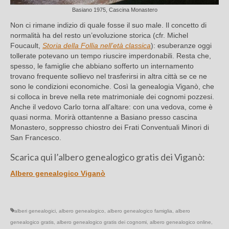
Basiano 1975, Cascina Monastero
Non ci rimane indizio di quale fosse il suo male. Il concetto di
normalità ha del resto un’evoluzione storica (cfr. Michel
Foucault,
Storia della Follia nell’età classica
): esuberanze oggi
tollerate potevano un tempo riuscire imperdonabili. Resta che,
spesso, le famiglie che abbiano sofferto un internamento
trovano frequente sollievo nel trasferirsi in altra città se ce ne
sono le condizioni economiche. Così la genealogia Viganò, che
si colloca in breve nella rete matrimoniale dei cognomi pozzesi.
Anche il vedovo Carlo torna all’altare: con una vedova, come è
quasi norma. Morirà ottantenne a Basiano presso cascina
Monastero, soppresso chiostro dei Frati Conventuali Minori di
San Francesco.
Scarica qui l’albero genealogico gratis dei Viganò:
Albero genealogico Viganò
alberi genealogici
,
albero genealogico
,
albero genealogico famiglia
,
albero
genealogico gratis
,
albero genealogico gratis dei cognomi
,
albero genealogico online
,