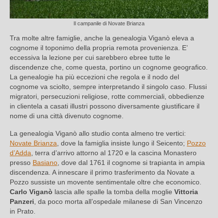
Il campanile di Novate Brianza
Tra molte altre famiglie, anche la genealogia Viganò eleva a
cognome il toponimo della propria remota provenienza. E’
eccessiva la lezione per cui sarebbero ebree tutte le
discendenze che, come questa, portino un cognome geografico.
La genealogie ha più eccezioni che regola e il nodo del
cognome va sciolto, sempre interpretando il singolo caso. Flussi
migratori, persecuzioni religiose, rotte commerciali, obbedienze
in clientela a casati illustri possono diversamente giustificare il
nome di una città divenuto cognome.
La genealogia Viganò allo studio conta almeno tre vertici:
Novate Brianza
, dove la famiglia insiste lungo il Seicento;
Pozzo
d’Adda
, terra d’arrivo attorno al 1720 e la cascina Monastero
presso
Basiano
, dove dal 1761 il cognome si trapianta in ampia
discendenza. A innescare il primo trasferimento da Novate a
Pozzo sussiste un movente sentimentale oltre che economico.
Carlo Viganò
lascia alle spalle la tomba della moglie
Vittoria
Panzeri
, da poco morta all’ospedale milanese di San Vincenzo
in Prato.