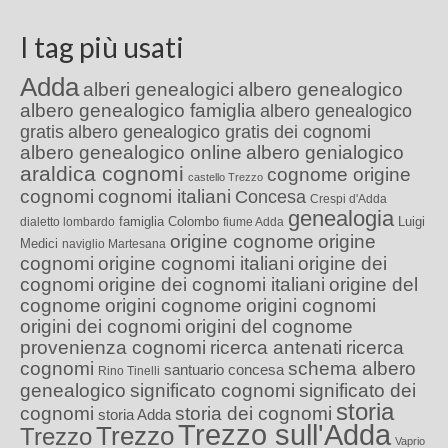
I tag più usati
Adda
alberi genealogici
albero genealogico
albero genealogico famiglia
albero genealogico
gratis
albero genealogico gratis dei cognomi
albero genealogico online
albero genialogico
araldica cognomi
cognome origine
castello Trezzo
cognomi
cognomi italiani
Concesa
Crespi d'Adda
genealogia
famiglia Colombo
Luigi
dialetto lombardo
fiume Adda
origine cognome
origine
Medici
naviglio Martesana
cognomi
origine cognomi italiani
origine dei
cognomi
origine dei cognomi italiani
origine del
cognome
origini cognome
origini cognomi
origini dei cognomi
origini del cognome
provenienza cognomi
ricerca antenati
ricerca
cognomi
schema albero
santuario concesa
Rino Tinelli
genealogico
significato cognomi
significato dei
storia
cognomi
storia dei cognomi
storia Adda
Trezzo sull'Adda
Trezzo
Trezzo
Vaprio