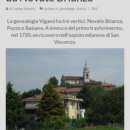
Chi sono
di
Cristian Bonomi
|
postato in:
genealogia
,
ricerca
|
2
La genealogia Viganò ha tre vertici: Novate Brianza,
FAQ
Pozzo e Basiano. A innesco del primo trasferimento,
Contatti
nel 1720, un ricovero nell’ospizio milanese di San
Vincenzo.