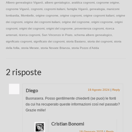
Albero genealogico Viganò
,
albero genialogico
,
araldica cognomi
,
cognome origine
,
cognome Viganò
,
cognomi
,
cognomi italiani
,
famiglia Viganò
,
genealogia
,
manicomi
lombardia
,
Mombello
,
origine cognome
,
origine cognomi
,
origine cognomi italiani
,
origine
dei cognomi
,
origine dei cognomi italiani
,
origine del cognome
,
origini cognome
,
origini
cognomi
,
origini dei cognomi
,
origini del cognome
,
provenienza cognomi
,
ricerca
antenati
,
ricerca cognomi
,
San Vincenzo in Prato
,
schema albero genealogico
,
significato cognomi
,
significato dei cognomi
,
storia Basiano
,
storia dei cognomi
,
storia
della follia
,
storia Merate
,
storia Novate Brianza
,
storia Pozzo d'Adda
2 risposte
Diego
19 Agosto 2024
|
Reply
Buonasera. Posso gentilmente chiederti (se puoi) le fonti
da cui ha recuperato queste informazioni così nel passato?
Grazie mille!
Cristian Bonomi
18 Gennaio 2025
|
Reply