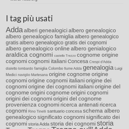
I tag più usati
Adda
alberi genealogici
albero genealogico
albero genealogico famiglia
albero genealogico
gratis
albero genealogico gratis dei cognomi
albero genealogico online
albero genialogico
araldica cognomi
cognome origine
castello Trezzo
cognomi
cognomi italiani
Concesa
Crespi d'Adda
genealogia
famiglia Colombo
Luigi
dialetto lombardo
fiume Adda
origine cognome
origine
Medici
naviglio Martesana
cognomi
origine cognomi italiani
origine dei
cognomi
origine dei cognomi italiani
origine del
cognome
origini cognome
origini cognomi
origini dei cognomi
origini del cognome
provenienza cognomi
ricerca antenati
ricerca
cognomi
schema albero
santuario concesa
Rino Tinelli
genealogico
significato cognomi
significato dei
storia
cognomi
storia dei cognomi
storia Adda