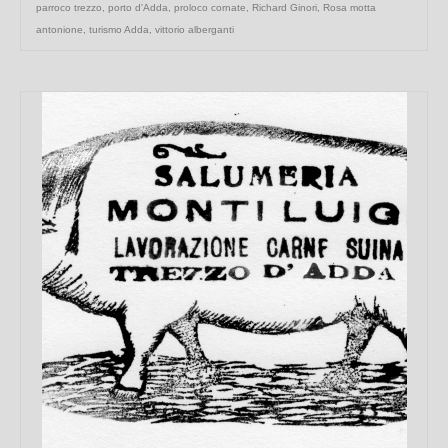
parroco trezzo
,
porto d'Adda
,
proloco cornate
,
Richard Ginori
,
Rosa motta
antonione
,
turismo Adda
,
vittorio alberganti