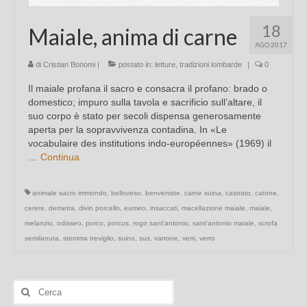
18
Maiale, anima di carne
AGO 2017
di
Cristian Bonomi
|
postato in:
letture
,
tradizioni lombarde
|
0
Il maiale profana il sacro e consacra il profano: brado o
domestico; impuro sulla tavola e sacrificio sull’altare, il
suo corpo è stato per secoli dispensa generosamente
aperta per la sopravvivenza contadina. In «Le
vocabulaire des institutions indo-européennes» (1969) il
…
Continua
animale sacro immondo
,
belloveso
,
benveniste
,
carne suina
,
castrato
,
catone
,
cerere
,
demetra
,
divin porcello
,
eumeo
,
insaccati
,
macellazione maiale
,
maiale
,
melanzio
,
odisseo
,
porco
,
porcus
,
rogo sant'antonio
,
sant'antonio maiale
,
scrofa
semilanuta
,
stemma treviglio
,
suino
,
sus
,
varrone
,
verri
,
verro
Cerca: