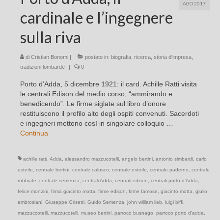
AGO 2017
cardinale e l’ingegnere
sulla riva
di
Cristian Bonomi
|
postato in:
biografia
,
ricerca
,
storia d'impresa
,
tradizioni lombarde
|
0
Porto d’Adda, 5 dicembre 1921: il card. Achille Ratti visita
le centrali Edison del medio corso, “ammirando e
benedicendo”. Le firme siglate sul libro d’onore
restituiscono il profilo alto degli ospiti convenuti. Sacerdoti
e ingegneri mettono così in singolare colloquio …
Continua
achille ratti
,
Adda
,
alessandro mazzucotelli
,
angelo bertini
,
antonio simbardi
,
carlo
esterle
,
centrale bertini
,
centrale calusco
,
centrale esterle
,
centrale paderno
,
centrale
robbiate
,
centrale semenza
,
centrali Adda
,
centrali edison
,
centrali porto d'Adda
,
felice monzini
,
firma giacinto motta
,
firme edison
,
firme famose
,
giacinto motta
,
giulio
ambrosiani
,
Giuseppe Grisetti
,
Guido Semenza
,
john william lieb
,
luigi biffi
,
mazzuccotelli
,
mazzucotelli
,
museo bertini
,
parroco busnago
,
parroco porto d'adda
,