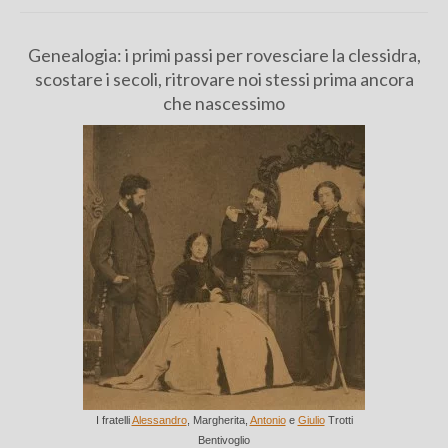
Chi sono
Genealogia: i primi passi per rovesciare la clessidra,
FAQ
scostare i secoli, ritrovare noi stessi prima ancora
che nascessimo
Contatti
I fratelli
Alessandro
, Margherita,
Antonio
e
Giulio
Trotti
Bentivoglio