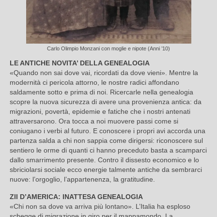
Carlo Olimpio Monzani con moglie e nipote (Anni ’10)
LE ANTICHE NOVITA’ DELLA GENEALOGIA
«Quando non sai dove vai, ricordati da dove vieni». Mentre la
modernità ci pericola attorno, le nostre radici affondano
saldamente sotto e prima di noi. Ricercarle nella genealogia
scopre la nuova sicurezza di avere una provenienza antica: da
migrazioni, povertà, epidemie e fatiche che i nostri antenati
attraversarono. Ora tocca a noi muovere passi come si
coniugano i verbi al futuro. E conoscere i propri avi accorda una
partenza salda a chi non sappia come dirigersi: riconoscere sul
sentiero le orme di quanti ci hanno preceduto basta a scamparci
dallo smarrimento presente. Contro il dissesto economico e lo
sbriciolarsi sociale ecco energie talmente antiche da sembrarci
nuove: l’orgoglio, l’appartenenza, la gratitudine.
ZII D’AMERICA: INATTESA GENEALOGIA
«Chi non sa dove va arriva più lontano». L’Italia ha esploso
schegge di migrazione in giro per il mappamondo. La