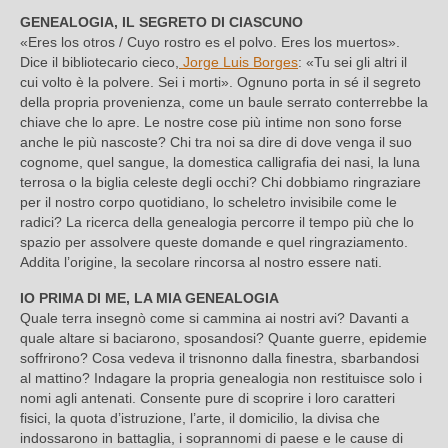
GENEALOGIA, IL SEGRETO DI CIASCUNO
«Eres los otros / Cuyo rostro es el polvo. Eres los muertos».
Dice il bibliotecario cieco,
Jorge Luis Borges
: «Tu sei gli altri il
cui volto è la polvere. Sei i morti». Ognuno porta in sé il segreto
della propria provenienza, come un baule serrato conterrebbe la
chiave che lo apre. Le nostre cose più intime non sono forse
anche le più nascoste? Chi tra noi sa dire di dove venga il suo
cognome, quel sangue, la domestica calligrafia dei nasi, la luna
terrosa o la biglia celeste degli occhi? Chi dobbiamo ringraziare
per il nostro corpo quotidiano, lo scheletro invisibile come le
radici? La ricerca della genealogia percorre il tempo più che lo
spazio per assolvere queste domande e quel ringraziamento.
Addita l’origine, la secolare rincorsa al nostro essere nati.
IO PRIMA DI ME, LA MIA GENEALOGIA
Quale terra insegnò come si cammina ai nostri avi? Davanti a
quale altare si baciarono, sposandosi? Quante guerre, epidemie
soffrirono? Cosa vedeva il trisnonno dalla finestra, sbarbandosi
al mattino? Indagare la propria genealogia non restituisce solo i
nomi agli antenati. Consente pure di scoprire i loro caratteri
fisici, la quota d’istruzione, l’arte, il domicilio, la divisa che
indossarono in battaglia, i soprannomi di paese e le cause di