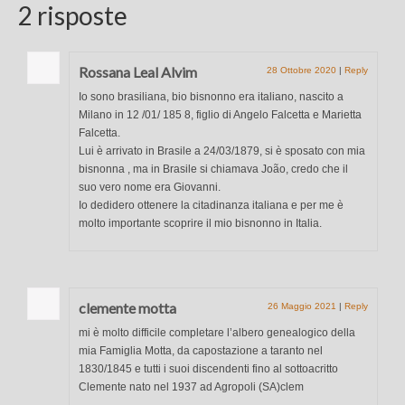
2 risposte
Rossana Leal Alvim
28 Ottobre 2020
|
Reply
Io sono brasiliana, bio bisnonno era italiano, nascito a
Milano in 12 /01/ 185 8, figlio di Angelo Falcetta e Marietta
Falcetta.
Lui è arrivato in Brasile a 24/03/1879, si è sposato con mia
bisnonna , ma in Brasile si chiamava João, credo che il
suo vero nome era Giovanni.
Io dedidero ottenere la citadinanza italiana e per me è
molto importante scoprire il mio bisnonno in Italia.
clemente motta
26 Maggio 2021
|
Reply
mi è molto difficile completare l’albero genealogico della
mia Famiglia Motta, da capostazione a taranto nel
1830/1845 e tutti i suoi discendenti fino al sottoacritto
Clemente nato nel 1937 ad Agropoli (SA)clem