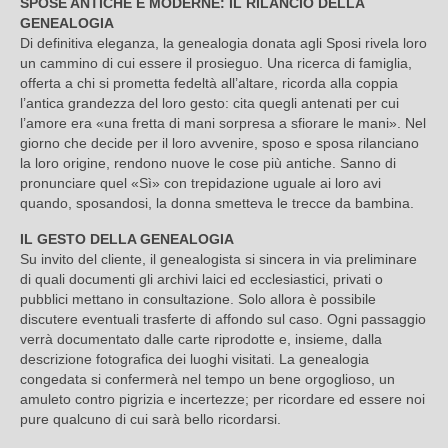
SPOSE ANTICHE E MODERNE: IL RILANCIO DELLA
GENEALOGIA
Di definitiva eleganza, la genealogia donata agli Sposi rivela loro
un cammino di cui essere il prosieguo. Una ricerca di famiglia,
offerta a chi si prometta fedeltà all’altare, ricorda alla coppia
l’antica grandezza del loro gesto: cita quegli antenati per cui
l’amore era «una fretta di mani sorpresa a sfiorare le mani». Nel
giorno che decide per il loro avvenire, sposo e sposa rilanciano
la loro origine, rendono nuove le cose più antiche. Sanno di
pronunciare quel «Sì» con trepidazione uguale ai loro avi
quando, sposandosi, la donna smetteva le trecce da bambina.
IL GESTO DELLA GENEALOGIA
Su invito del cliente, il genealogista si sincera in via preliminare
di quali documenti gli archivi laici ed ecclesiastici, privati o
pubblici mettano in consultazione. Solo allora è possibile
discutere eventuali trasferte di affondo sul caso. Ogni passaggio
verrà documentato dalle carte riprodotte e, insieme, dalla
descrizione fotografica dei luoghi visitati. La genealogia
congedata si confermerà nel tempo un bene orgoglioso, un
amuleto contro pigrizia e incertezze; per ricordare ed essere noi
pure qualcuno di cui sarà bello ricordarsi.