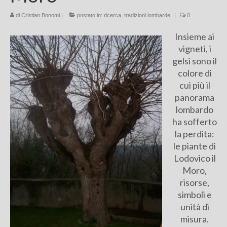
Chi sono
di
Cristian Bonomi
|
postato in:
ricerca
,
tradizioni lombarde
|
0
Insieme ai
FAQ
vigneti, i
Contatti
gelsi sono il
colore di
cui più il
panorama
lombardo
ha sofferto
la perdita:
le piante di
Lodovico il
Moro,
risorse,
simboli e
unità di
misura.