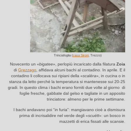
Trinciafoglia (
casa Sironi
, Trezzo)
Novecento un «
bigatee
», perlopiù incaricato dalla filatura
Zoia
di
Grezzago
, affidava alcuni bachi al contadino. In aprile. E il
contadino li collocava sui ripiani della «
scaléra
», in cucina o in
stanza da letto perché la temperatura si mantenesse sui 20-25
gradi. In questo clima i bachi erano forniti due volte al giorno di
foglie fresche, gabbate dal gelso e tagliate in un apposito
trinciatore: almeno per le prime settimane.
I bachi andavano poi “in furia”: mangiavano cioè a dismisura
prima di incrisalidire nel verde degli «
scuétt
»: un bosco in
mazzetti di erica fissati alle scansie.