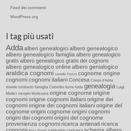
Feed dei commenti
WordPress.org
I tag più usati
Adda
alberi genealogici
albero genealogico
albero genealogico famiglia
albero genealogico
gratis
albero genealogico gratis dei cognomi
albero genealogico online
albero genialogico
araldica cognomi
cognome origine
castello Trezzo
cognomi
cognomi italiani
Concesa
Crespi d'Adda
genealogia
famiglia Colombo
Luigi
dialetto lombardo
fiume Adda
origine cognome
origine
Medici
naviglio Martesana
cognomi
origine cognomi italiani
origine dei
cognomi
origine dei cognomi italiani
origine del
cognome
origini cognome
origini cognomi
origini dei cognomi
origini del cognome
provenienza cognomi
ricerca antenati
ricerca
cognomi
schema albero
santuario concesa
Rino Tinelli