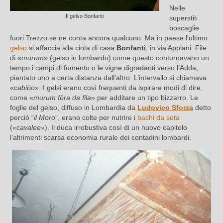
Nelle
Il gelso Bonfanti
superstiti
boscaglie
fuori Trezzo se ne conta ancora qualcuno. Ma in paese l’ultimo
gelso
si affaccia alla cinta di casa
Bonfanti
, in via Appiani. File
di «
murum
» (gelso in lombardo) come questo contornavano un
tempo i campi di fumento o le vigne digradanti verso l’Adda,
piantato uno a certa distanza dall’altro. L’intervallo si chiamava
«c
abiöo
». I gelsi erano così frequenti da ispirare modi di dire,
come «
murum föra da fila
» per additare un tipo bizzarro. Le
foglie del gelso, diffuso in Lombardia da
Ludovico Sforza
detto
perciò “
il Moro
”, erano colte per nutrire i
bachi da seta
(«
cavalee
»). Il duca irrobustiva così di un nuovo capitolo
l’altrimenti scarsa economia rurale dei contadini lombardi.