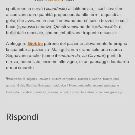
spettarono in corvè («
pandési
») al latifondista, i cui fittavoli ne
accudivano una quantità proporzionata alle terre, e quindi ai
gelsi, che avevano in uso. Tenevano per sé solo i bozzoli in cui il
baco («
gatoss
») moriva. Questi venivano detti «
Patasciòll
» e
bolliti dalle massaie, che ne imbottivano trapunte o cuscini.
A eleggere
Giobbe
patrono del paziente allevamento fu proprio
la sua biblica pazienza. Ma i gelsi non erano solo una risorsa.
Segnavano anche (come il «
murum da via Cavour
») punti di
ritrovo; pennellate, insieme alle vigne, di un paesaggio lombardo
ormai smarrito.
bachicoltura
,
bigatee
,
cavalee
,
cultura contadina
,
Ducato di Milano
,
filatura Zoia
,
gatoss
,
Gelsi
,
Giobbe
,
Grezzago
,
Lodovico il Moro
,
lombardia
,
murum
,
paesaggio
lombardo
,
pandesi
,
patasciol
,
scalera
,
scuett
,
Trezzo
,
trinciafoia
,
zoia
,
zoia grezzago
Rispondi