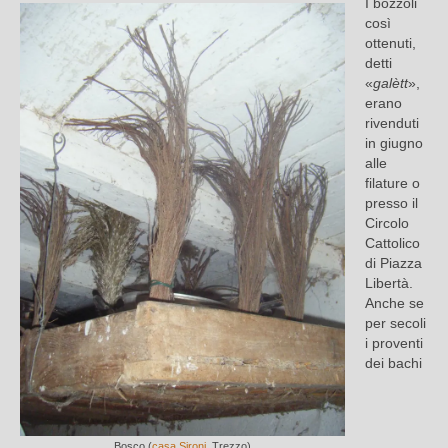
I bozzoli
così
ottenuti,
detti
«
galètt
»,
erano
rivenduti
in giugno
alle
filature o
presso il
Circolo
Cattolico
di Piazza
Libertà.
Anche se
per secoli
i proventi
dei bachi
Bosco (
casa Sironi
, Trezzo)