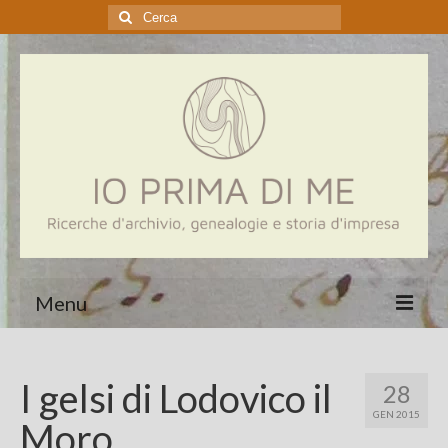
Cerca:
Menu
Home
I gelsi di Lodovico il
28
Genealogia
GEN 2015
Moro
Aziende