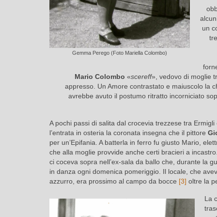
obb
alcuni
un c
tr
Gemma Perego (Foto Mariella Colombo)
forn
Mario Colombo
«
scereff
», vedovo di moglie t
appresso. Un Amore contrastato e maiuscolo la c
avrebbe avuto il postumo ritratto incorniciato sop
A pochi passi di salita dal crocevia trezzese tra Ermigl
l’entrata in osteria la coronata insegna che il pittore
Gi
per un’Epifania. A batterla in ferro fu giusto Mario, elet
che alla moglie provvide anche certi bracieri a incast
ci coceva sopra nell’ex-sala da ballo che, durante la g
in danza ogni domenica pomeriggio. Il locale, che avev
azzurro, era prossimo al campo da bocce
[3]
oltre la 
La 
tras