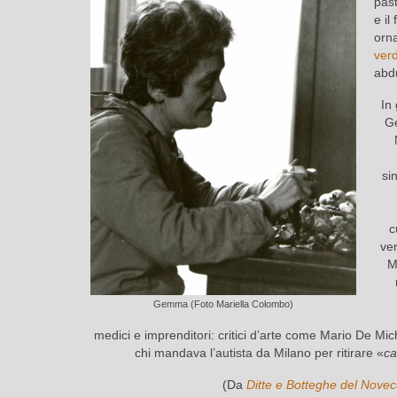
past
e il
orn
ver
abd
In
G
si
c
ver
M
Gemma (Foto Mariella Colombo)
medici e imprenditori: critici d’arte come Mario De Mich
chi mandava l’autista da Milano per ritirare «
ca
(Da
Ditte e Botteghe del Nove