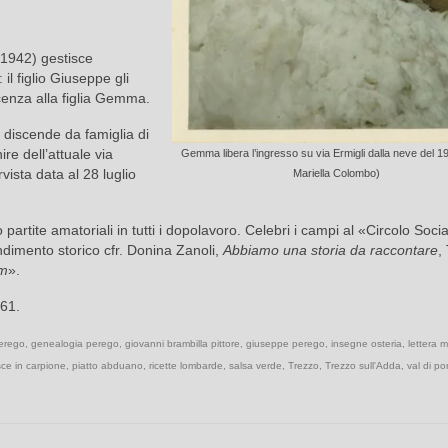
-1942) gestisce
l figlio Giuseppe gli
cenza alla figlia Gemma.
 discende da famiglia di
nire dell’attuale via
Gemma libera l’ingresso su via Ermigli dalla neve del 1
vista data al 28 luglio
Mariella Colombo)
artite amatoriali in tutti i dopolavoro. Celebri i campi al «Circolo Socia
dimento storico cfr. Donina Zanoli,
Abbiamo una storia da raccontare
,
um
».
-61.
erego
,
genealogia perego
,
giovanni brambilla pittore
,
giuseppe perego
,
insegne osteria
,
lettera m
ce in carpione
,
piatto abduano
,
ricette lombarde
,
salsa verde
,
Trezzo
,
Trezzo sull'Adda
,
val di po