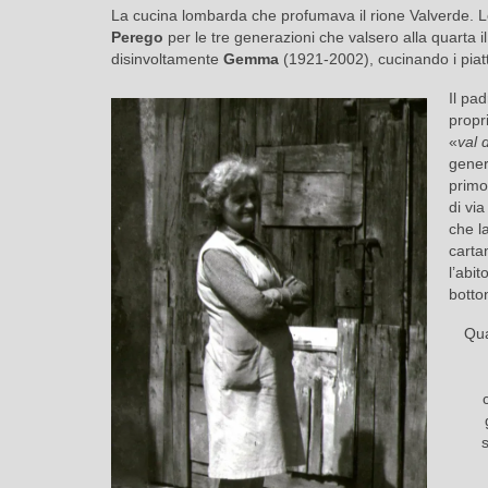
La cucina lombarda che profumava il rione Valverde. Lo
Perego
per le tre generazioni che valsero alla quarta i
disinvoltamente
Gemma
(1921-2002), cucinando i piatt
Il pa
propr
«
val 
gene
primo
di vi
che l
carta
l’abi
botto
Qua
s