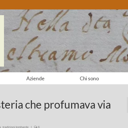
Aziende
Chi sono
steria che profumava via
a
,
tradizioni lombarde
|
6