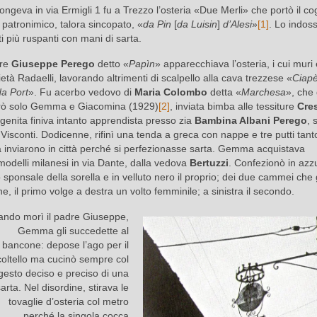
ngeva in via Ermigli 1 fu a Trezzo l’osteria «Due Merli» che portò il 
l patronimico, talora sincopato, «
da Pin
[
da Luisin
]
d’Alesi
»
[1]
. Lo indos
i più ruspanti con mani di sarta.
dre
Giuseppe Perego
detto «
Papìn
» apparecchiava l’osteria, i cui muri
ietà Radaelli, lavorando altrimenti di scalpello alla cava trezzese «
Ciap
da Port
». Fu acerbo vedovo di
Maria Colombo
detta «
Marchesa
», che 
rò solo Gemma e Giacomina (1929)
[2]
, inviata bimba alle tessiture
Cre
genita finiva intanto apprendista presso zia
Bambina Albani Perego
, 
a Visconti. Dodicenne, rifinì una tenda a greca con nappe e tre putti tant
a inviarono in città perché si perfezionasse sarta. Gemma acquistava
modelli milanesi in via Dante, dalla vedova
Bertuzzi
. Confezionò in azz
to sponsale della sorella e in velluto nero il proprio; dei due cammei che 
ne, il primo volge a destra un volto femminile; a sinistra il secondo.
ndo morì il padre Giuseppe,
Gemma gli succedette al
bancone: depose l’ago per il
coltello ma cucinò sempre col
gesto deciso e preciso di una
arta. Nel disordine, stirava le
tovaglie d’osteria col metro
perché la singola cocca