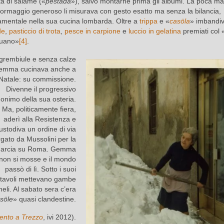
a di salame («
pestada
»), salvo montarne prima gli albumi. La poca ma
 formaggio generoso li misurava con gesto esatto ma senza la bilancia,
amentale nella sua cucina lombarda. Oltre a
trippa
e «
casöla
» imbandi
de
,
pasticcio di trota
,
pesce in carpione
e
luccio in gelatina
premiati col 
uano»
[4]
.
 grembiule e senza calze
emma cucinava anche a
Natale: su commissione.
Divenne il progressivo
nonimo della sua osteria.
Ma, politicamente fiera,
aderì alla Resistenza e
ustodiva un ordine di via
gato da Mussolini per la
arcia su Roma. Gemma
non si mosse e il mondo
passò di lì. Sotto i suoi
tavoli mettevano gambe
eli. Al sabato sera c’era
söle
» quasi clandestine.
cento a Trezzo
, ivi 2012).