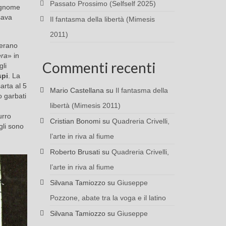
Passato Prossimo (Selfself 2025)
cognome
sava
Il fantasma della libertà (Mimesis
2011)
 erano
èra
» in
Commenti recenti
gli
spi
. La
sarta al 5
Mario Castellana
su
Il fantasma della
o garbati
libertà (Mimesis 2011)
urro
Cristian Bonomi
su
Quadreria Crivelli,
gli sono
l’arte in riva al fiume
Roberto Brusati
su
Quadreria Crivelli,
l’arte in riva al fiume
Silvana Tamiozzo
su
Giuseppe
Pozzone, abate tra la voga e il latino
Silvana Tamiozzo
su
Giuseppe