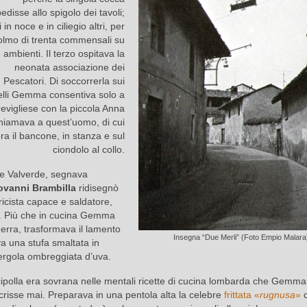
edisse allo spigolo dei tavoli;
 in noce e in ciliegio altri, per
olmo di trenta commensali su
e ambienti. Il terzo ospitava la
neonata associazione dei
Pescatori. Di soccorrerla sui
elli Gemma consentiva solo a
revigliese con la piccola Anna
hiamava a quest’uomo, di cui
ra il bancone, in stanza e sul
ciondolo al collo.
i e Valverde, segnava
ovanni Brambilla
ridisegnò
tricista capace e saldatore,
ro. Più che in cucina Gemma
uerra, trasformava il lamento
Insegna “Due Merli” (Foto Empio Malara
a una stufa smaltata in
pergola ombreggiata d’uva.
cipolla era sovrana nelle mentali ricette di cucina lombarda che Gemm
crisse mai. Preparava in una pentola alta la celebre
frittata «
rugnusa
»
c