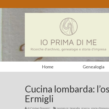
Home
Genealogia
Cucina lombarda: l’o
Ermigli
di
Cristian Bonomi
|
postato in:
biografia
,
ricerca
,
storia d'impres