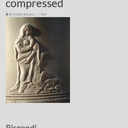
compressed
Chi sono
di
Cristian Bonomi
|
|
0
FAQ
Contatti
Rispondi