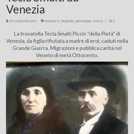
Venezia
Chi sono
di
Cristian Bonomi
FAQ
|
postato in:
biografia
,
genealogia
,
ricerca
|
0
La trovatella Tecla Smalti Piccin “della Pietà” di
Contatti
Venezia, da figlia rifiutata a madre di eroi, caduti nella
Grande Guerra. Migrazioni e pubblica carità nel
Veneto di metà Ottocento.