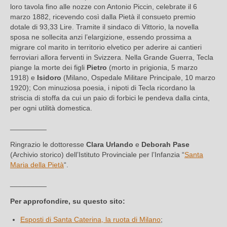
loro tavola fino alle nozze con Antonio Piccin, celebrate il 6
marzo 1882, ricevendo così dalla Pietà il consueto premio
dotale di 93,33 Lire. Tramite il sindaco di Vittorio, la novella
sposa ne sollecita anzi l’elargizione, essendo prossima a
migrare col marito in territorio elvetico per aderire ai cantieri
ferroviari allora ferventi in Svizzera. Nella Grande Guerra, Tecla
piange la morte dei figli
Pietro
(morto in prigionia, 5 marzo
1918) e
Isidoro
(Milano, Ospedale Militare Principale, 10 marzo
1920); Con minuziosa poesia, i nipoti di Tecla ricordano la
striscia di stoffa da cui un paio di forbici le pendeva dalla cinta,
per ogni utilità domestica.
_________
Ringrazio le dottoresse
Clara Urlando
e
Deborah Pase
(Archivio storico) dell’Istituto Provinciale per l’Infanzia “
Santa
Maria della Pietà
“.
_________
Per approfondire, su questo sito:
Esposti di Santa Caterina, la ruota di Milano
;