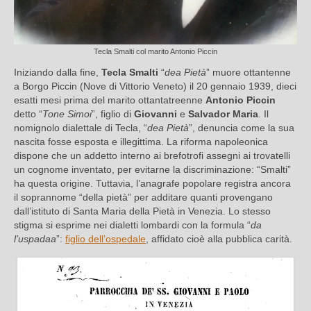
Tecla Smalti col marito Antonio Piccin
Iniziando dalla fine,
Tecla Smalti
“
dea Pietà
” muore ottantenne
a Borgo Piccin (Nove di Vittorio Veneto) il 20 gennaio 1939, dieci
esatti mesi prima del marito ottantatreenne
Antonio Piccin
detto “
Tone Simoi
”, figlio di
Giovanni
e
Salvador Maria
. Il
nomignolo dialettale di Tecla, “
dea Pietà
”, denuncia come la sua
nascita fosse esposta e illegittima. La riforma napoleonica
dispone che un addetto interno ai brefotrofi assegni ai trovatelli
un cognome inventato, per evitarne la discriminazione: “Smalti”
ha questa origine. Tuttavia, l’anagrafe popolare registra ancora
il soprannome “della pietà” per additare quanti provengano
dall’istituto di Santa Maria della Pietà in Venezia. Lo stesso
stigma si esprime nei dialetti lombardi con la formula “
da
l’uspadaa
”:
figlio dell’ospedale
, affidato cioè alla pubblica carità.