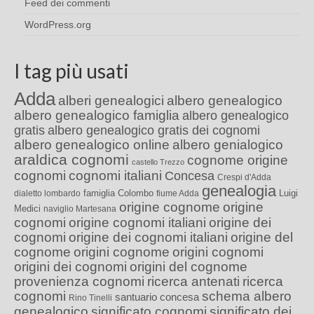
Feed dei commenti
WordPress.org
I tag più usati
Adda
alberi genealogici
albero genealogico
albero genealogico famiglia
albero genealogico
gratis
albero genealogico gratis dei cognomi
albero genealogico online
albero genialogico
araldica cognomi
cognome origine
castello Trezzo
cognomi
cognomi italiani
Concesa
Crespi d'Adda
genealogia
famiglia Colombo
Luigi
dialetto lombardo
fiume Adda
origine cognome
origine
Medici
naviglio Martesana
cognomi
origine cognomi italiani
origine dei
cognomi
origine dei cognomi italiani
origine del
cognome
origini cognome
origini cognomi
origini dei cognomi
origini del cognome
provenienza cognomi
ricerca antenati
ricerca
cognomi
schema albero
santuario concesa
Rino Tinelli
genealogico
significato cognomi
significato dei