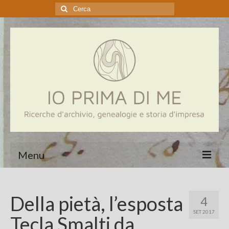
Cerca:
Menu
Home
Della pietà, l’esposta
4
Genealogia
SET 2017
Tecla Smalti da
Aziende