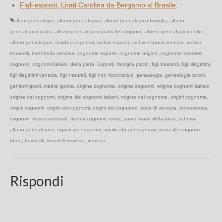
Figli esposti, Lirati Carolina da Bergamo al Brasile
.
alberi genealogici
,
albero genealogico
,
albero genealogico famiglia
,
albero
genealogico gratis
,
albero genealogico gratis dei cognomi
,
albero genealogico online
,
albero genialogico
,
araldica cognomi
,
archivi esposti
,
archivi esposti venezia
,
archivi
trovatelli
,
brefotrofio venezia
,
cognome esposti
,
cognome origine
,
cognome trovatelli
,
cognomi
,
cognomi italiani
,
della pietà
,
Esposti
,
famiglia piccin
,
figli bastardi
,
figli illegittimi
,
figli illegittimi venezia
,
figli naturali
,
figli non riconosciuti
,
genealogia
,
genealogia piccin
,
genitori ignoti
,
madre ignota
,
origine cognome
,
origine cognomi
,
origine cognomi italiani
,
origine dei cognomi
,
origine dei cognomi italiani
,
origine del cognome
,
origini cognome
,
origini cognomi
,
origini dei cognomi
,
origini del cognome
,
pietà di venezia
,
provenienza
cognomi
,
ricerca antenati
,
ricerca cognomi
,
ruota
,
santa maria della pietà
,
schema
albero genealogico
,
significato cognomi
,
significato dei cognomi
,
storia dei cognomi
,
torno
,
trovatelli
,
trovatelli venezia
,
venezia
Rispondi