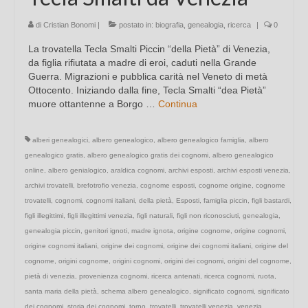
di
Cristian Bonomi
|
postato in:
biografia
,
genealogia
,
ricerca
|
0
La trovatella Tecla Smalti Piccin “della Pietà” di Venezia,
da figlia rifiutata a madre di eroi, caduti nella Grande
Guerra. Migrazioni e pubblica carità nel Veneto di metà
Ottocento. Iniziando dalla fine, Tecla Smalti “dea Pietà”
muore ottantenne a Borgo …
Continua
alberi genealogici
,
albero genealogico
,
albero genealogico famiglia
,
albero
genealogico gratis
,
albero genealogico gratis dei cognomi
,
albero genealogico
online
,
albero genialogico
,
araldica cognomi
,
archivi esposti
,
archivi esposti venezia
,
archivi trovatelli
,
brefotrofio venezia
,
cognome esposti
,
cognome origine
,
cognome
trovatelli
,
cognomi
,
cognomi italiani
,
della pietà
,
Esposti
,
famiglia piccin
,
figli bastardi
,
figli illegittimi
,
figli illegittimi venezia
,
figli naturali
,
figli non riconosciuti
,
genealogia
,
genealogia piccin
,
genitori ignoti
,
madre ignota
,
origine cognome
,
origine cognomi
,
origine cognomi italiani
,
origine dei cognomi
,
origine dei cognomi italiani
,
origine del
cognome
,
origini cognome
,
origini cognomi
,
origini dei cognomi
,
origini del cognome
,
pietà di venezia
,
provenienza cognomi
,
ricerca antenati
,
ricerca cognomi
,
ruota
,
santa maria della pietà
,
schema albero genealogico
,
significato cognomi
,
significato
dei cognomi
,
storia dei cognomi
,
torno
,
trovatelli
,
trovatelli venezia
,
venezia