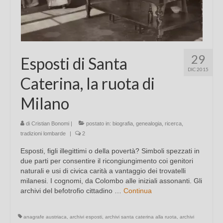
29
Esposti di Santa
DIC 2015
Caterina, la ruota di
Milano
di
Cristian Bonomi
|
postato in:
biografia
,
genealogia
,
ricerca
,
tradizioni lombarde
|
2
Esposti, figli illegittimi o della povertà? Simboli spezzati in
due parti per consentire il ricongiungimento coi genitori
naturali e usi di civica carità a vantaggio dei trovatelli
milanesi. I cognomi, da Colombo alle iniziali assonanti. Gli
archivi del befotrofio cittadino …
Continua
anagrafe austriaca
,
archivi esposti
,
archivi santa caterina alla ruota
,
archivi