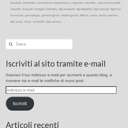
trovatelli
,
befotrofio
,
censimento napoleonico
,
cognome colombo
,
cognomi trovatelli
,
colombo
,
Esposti
,
famiglia Colombo
,
figli bastardi
,
figli illegittimi
,
figli naturali
,
figli non
ricoosciuti
,
genealogia
,
genitori ignoti
,
madre ignota
,
Milano
,
ruota
,
santa caterina
alla ruota
,
torno
,
trovatelli
,
viale piceno
Cerca:
Iscriviti al sito tramite e-mail
Inserisci il tuo indirizzo e-mail per iscriverti a questo blog, e
ricevere via e-mail le notifiche di nuovi post.
Indirizzo
e-
mail
Iscriviti
Articoli recenti