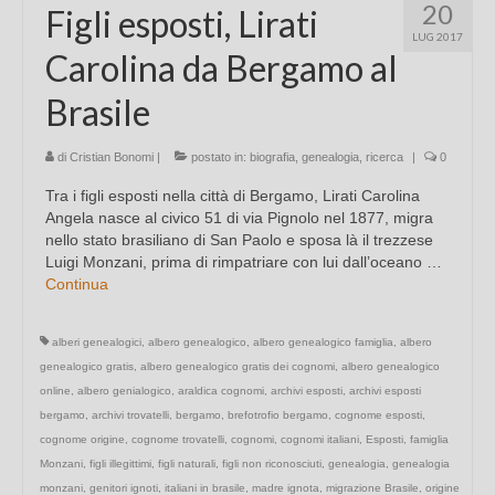
20
Figli esposti, Lirati
LUG 2017
Carolina da Bergamo al
Brasile
di
Cristian Bonomi
|
postato in:
biografia
,
genealogia
,
ricerca
|
0
Tra i figli esposti nella città di Bergamo, Lirati Carolina
Angela nasce al civico 51 di via Pignolo nel 1877, migra
nello stato brasiliano di San Paolo e sposa là il trezzese
Luigi Monzani, prima di rimpatriare con lui dall’oceano …
Continua
alberi genealogici
,
albero genealogico
,
albero genealogico famiglia
,
albero
genealogico gratis
,
albero genealogico gratis dei cognomi
,
albero genealogico
online
,
albero genialogico
,
araldica cognomi
,
archivi esposti
,
archivi esposti
bergamo
,
archivi trovatelli
,
bergamo
,
brefotrofio bergamo
,
cognome esposti
,
cognome origine
,
cognome trovatelli
,
cognomi
,
cognomi italiani
,
Esposti
,
famiglia
Monzani
,
figli illegittimi
,
figli naturali
,
figli non riconosciuti
,
genealogia
,
genealogia
monzani
,
genitori ignoti
,
italiani in brasile
,
madre ignota
,
migrazione Brasile
,
origine