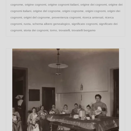
cognome
,
origine cognomi
,
origine cognomi italiani
,
origine dei cognomi
,
origine dei
cognomi italiani
,
origine del cognome
,
origini cognome
,
origini cognomi
,
origini dei
cognomi
,
origini del cognome
,
provenienza cognomi
,
ricerca antenati
,
ricerca
cognomi
,
ruota
,
schema albero genealogico
,
significato cognomi
,
significato dei
cognomi
,
storia dei cognomi
,
torno
,
trovatelli
,
trovatelli bergamo