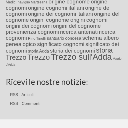
origine cognome
origine
Medici
naviglio Martesana
cognomi
origine cognomi italiani
origine dei
cognomi
origine dei cognomi italiani
origine del
cognome
origini cognome
origini cognomi
origini dei cognomi
origini del cognome
provenienza cognomi
ricerca antenati
ricerca
cognomi
schema albero
santuario concesa
Rino Tinelli
genealogico
significato cognomi
significato dei
storia
cognomi
storia dei cognomi
storia Adda
Trezzo sull'Adda
Trezzo
Trezzo
Vaprio
d'Adda
Ricevi le nostre notizie:
RSS - Articoli
RSS - Commenti