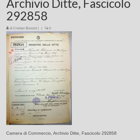
Archivio Ditte, Fascicolo
Chi sono
292858
FAQ
di
Cristian Bonomi
|
|
0
Contatti
Camera di Commercio, Archivio Ditte, Fascicolo 292858