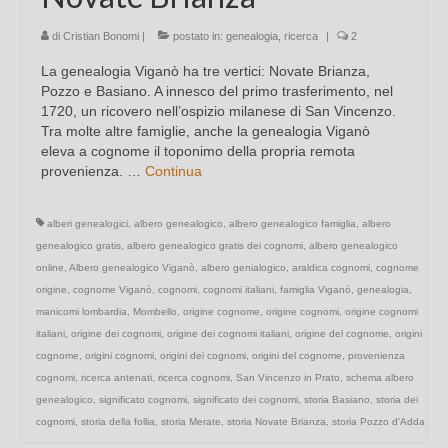
di
Cristian Bonomi
|
postato in:
genealogia
,
ricerca
|
2
La genealogia Viganò ha tre vertici: Novate Brianza,
Pozzo e Basiano. A innesco del primo trasferimento, nel
1720, un ricovero nell’ospizio milanese di San Vincenzo.
Tra molte altre famiglie, anche la genealogia Viganò
eleva a cognome il toponimo della propria remota
provenienza. …
Continua
alberi genealogici
,
albero genealogico
,
albero genealogico famiglia
,
albero
genealogico gratis
,
albero genealogico gratis dei cognomi
,
albero genealogico
online
,
Albero genealogico Viganò
,
albero genialogico
,
araldica cognomi
,
cognome
origine
,
cognome Viganò
,
cognomi
,
cognomi italiani
,
famiglia Viganò
,
genealogia
,
manicomi lombardia
,
Mombello
,
origine cognome
,
origine cognomi
,
origine cognomi
italiani
,
origine dei cognomi
,
origine dei cognomi italiani
,
origine del cognome
,
origini
cognome
,
origini cognomi
,
origini dei cognomi
,
origini del cognome
,
provenienza
cognomi
,
ricerca antenati
,
ricerca cognomi
,
San Vincenzo in Prato
,
schema albero
genealogico
,
significato cognomi
,
significato dei cognomi
,
storia Basiano
,
storia dei
cognomi
,
storia della follia
,
storia Merate
,
storia Novate Brianza
,
storia Pozzo d'Adda