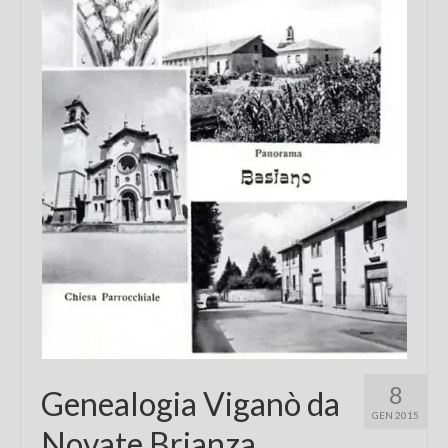
Chi sono
FAQ
Contatti
8
Genealogia Viganò da
GEN 2015
Novate Brianza