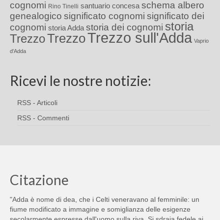
cognomi
schema albero
santuario concesa
Rino Tinelli
genealogico
significato cognomi
significato dei
storia
cognomi
storia dei cognomi
storia Adda
Trezzo sull'Adda
Trezzo
Trezzo
Vaprio
d'Adda
Ricevi le nostre notizie:
RSS - Articoli
RSS - Commenti
Citazione
"Adda è nome di dea, che i Celti veneravano al femminile: un
fiume modificato a immagine e somiglianza delle esigenze
secolarmente espresse dall'uomo sulla riva. Si sdraia fedele ai