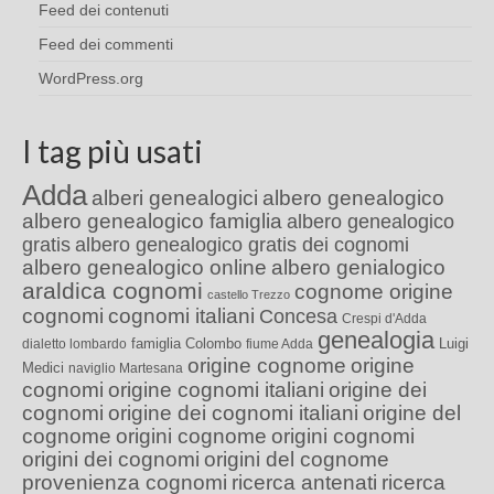
Feed dei contenuti
Feed dei commenti
WordPress.org
I tag più usati
Adda
alberi genealogici
albero genealogico
albero genealogico famiglia
albero genealogico
gratis
albero genealogico gratis dei cognomi
albero genealogico online
albero genialogico
araldica cognomi
cognome origine
castello Trezzo
cognomi
cognomi italiani
Concesa
Crespi d'Adda
genealogia
famiglia Colombo
Luigi
dialetto lombardo
fiume Adda
origine cognome
origine
Medici
naviglio Martesana
cognomi
origine cognomi italiani
origine dei
cognomi
origine dei cognomi italiani
origine del
cognome
origini cognome
origini cognomi
origini dei cognomi
origini del cognome
provenienza cognomi
ricerca antenati
ricerca