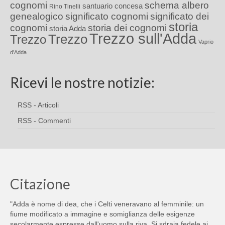
cognomi
schema albero
santuario concesa
Rino Tinelli
genealogico
significato cognomi
significato dei
storia
cognomi
storia dei cognomi
storia Adda
Trezzo sull'Adda
Trezzo
Trezzo
Vaprio
d'Adda
Ricevi le nostre notizie:
RSS - Articoli
RSS - Commenti
Citazione
"Adda è nome di dea, che i Celti veneravano al femminile: un
fiume modificato a immagine e somiglianza delle esigenze
secolarmente espresse dall'uomo sulla riva. Si sdraia fedele ai