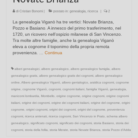
di
Cristian Bonomi
|
postato in:
genealogia
,
ricerca
|
2
La genealogia Viganò ha tre vertici: Novate Brianza,
Pozzo e Basiano. A innesco del primo trasferimento, nel
1720, un ricovero nell’ospizio milanese di San Vincenzo.
Tra molte altre famiglie, anche la genealogia Viganò
eleva a cognome il toponimo della propria remota
provenienza. …
Continua
alberi genealogici
,
albero genealogico
,
albero genealogico famiglia
,
albero
genealogico gratis
,
albero genealogico gratis dei cognomi
,
albero genealogico
online
,
Albero genealogico Viganò
,
albero genialogico
,
araldica cognomi
,
cognome
origine
,
cognome Viganò
,
cognomi
,
cognomi italiani
,
famiglia Viganò
,
genealogia
,
manicomi lombardia
,
Mombello
,
origine cognome
,
origine cognomi
,
origine cognomi
italiani
,
origine dei cognomi
,
origine dei cognomi italiani
,
origine del cognome
,
origini
cognome
,
origini cognomi
,
origini dei cognomi
,
origini del cognome
,
provenienza
cognomi
,
ricerca antenati
,
ricerca cognomi
,
San Vincenzo in Prato
,
schema albero
genealogico
,
significato cognomi
,
significato dei cognomi
,
storia Basiano
,
storia dei
cognomi
,
storia della follia
,
storia Merate
,
storia Novate Brianza
,
storia Pozzo d'Adda