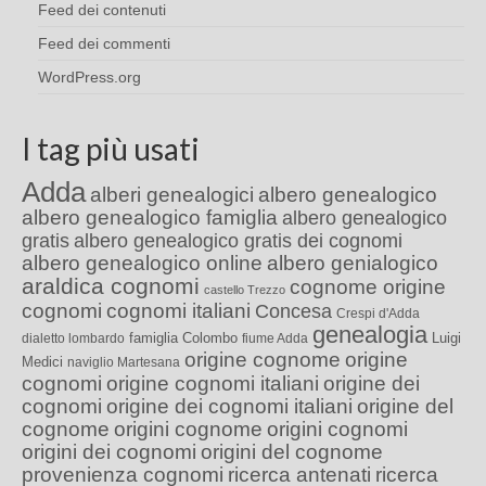
Feed dei contenuti
Feed dei commenti
WordPress.org
I tag più usati
Adda
alberi genealogici
albero genealogico
albero genealogico famiglia
albero genealogico
gratis
albero genealogico gratis dei cognomi
albero genealogico online
albero genialogico
araldica cognomi
cognome origine
castello Trezzo
cognomi
cognomi italiani
Concesa
Crespi d'Adda
genealogia
famiglia Colombo
Luigi
dialetto lombardo
fiume Adda
origine cognome
origine
Medici
naviglio Martesana
cognomi
origine cognomi italiani
origine dei
cognomi
origine dei cognomi italiani
origine del
cognome
origini cognome
origini cognomi
origini dei cognomi
origini del cognome
provenienza cognomi
ricerca antenati
ricerca