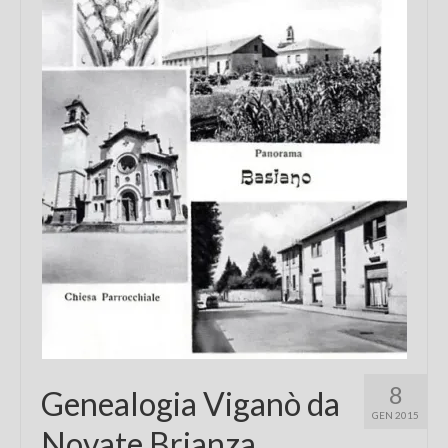
Chi sono
FAQ
Contatti
8
Genealogia Viganò da
GEN 2015
Novate Brianza