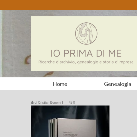
Home
Genealogia
di
Cristian Bonomi
|
|
0