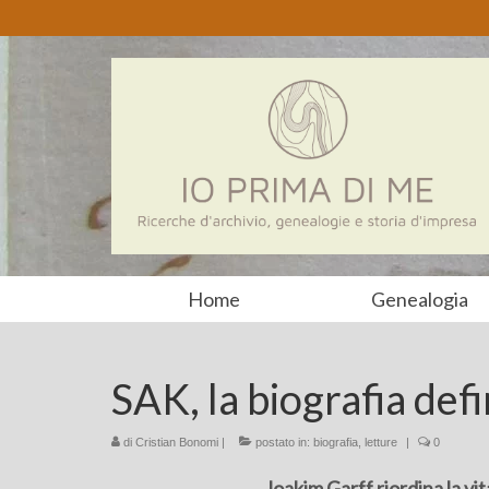
Home
Genealogia
SAK, la biografia def
di
Cristian Bonomi
|
postato in:
biografia
,
letture
|
0
Joakim Garff riordina la v