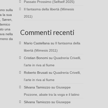
Passato Prossimo (Selfself 2025)
Il fantasma della libertà (Mimesis
ono sulla
ra la sua
2011)
o, Søren,
demico
ato una
Commenti recenti
ava nella
erreno da
Mario Castellana
su
Il fantasma della
libertà (Mimesis 2011)
Cristian Bonomi
su
Quadreria Crivelli,
l’arte in riva al fiume
Roberto Brusati
su
Quadreria Crivelli,
l’arte in riva al fiume
Silvana Tamiozzo
su
Giuseppe
Pozzone, abate tra la voga e il latino
Silvana Tamiozzo
su
Giuseppe