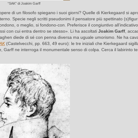
“SAK” di Joakim Garff
pere di un filosofo spiegano i suoi giorni? Quelle di Kierkegaard si apr
interno. Specie negli scritti pseudonimi il pensatore più spettinato (s)figu
fondono, o meglio, si fondono-con. Preferisce il congiuntivo all’indicativ
assi con cui entra dentro se stesso». Li ha ascoltati
Joakim Garff
, acca
openaghen diede di sé con penna diversa ma uguale umorismo. Ne ha cav
AK
(Castelvecchi, pp. 663, 49 euro): le tre iniziali che Kierkegaard sigill
, Garff ne interroga il monumentale senso di colpa. Cerca il labirinto t