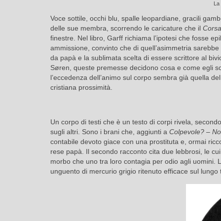
La 
Voce sottile, occhi blu, spalle leopardiane, gracili gam
delle sue membra, scorrendo le caricature che il
Corsa
finestre. Nel libro, Garff richiama l’ipotesi che fosse epi
ammissione, convinto che di quell’asimmetria sarebbe 
da papà e la sublimata scelta di essere scrittore al biv
Søren, queste premesse decidono cosa e come egli scr
l’eccedenza dell’animo sul corpo sembra già quella del
cristiana prossimità.
Un corpo di testi che è un testo di corpi rivela, second
sugli altri. Sono i brani che, aggiunti a
Colpevole? – No
contabile devoto giace con una prostituta e, ormai ricco,
rese papà. Il secondo racconto cita due lebbrosi, le cui 
morbo che uno tra loro contagia per odio agli uomini. L
unguento di mercurio grigio ritenuto efficace sul lungo