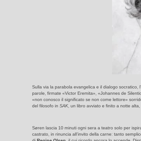
Sulla via la parabola evangelica e il dialogo socratico, l
parole, firmate «Victor Eremita», «Johannes de Silentio»
«non conosco il significato se non come lettore» sorrid
del filosofo in
SAK
, un libro avviato e finito a notte alt
Søren lascia 10 minuti ogni sera a teatro solo per ispir
castrato, in rinuncia all’invito della carne: tanto semp
di
Regine Olsen
, il cui ricordo ancora lo accende. Dis