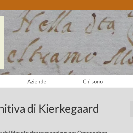
Aziende
Chi sono
initiva di Kierkegaard
ita del filosofo che passeggiava per Copenaghen