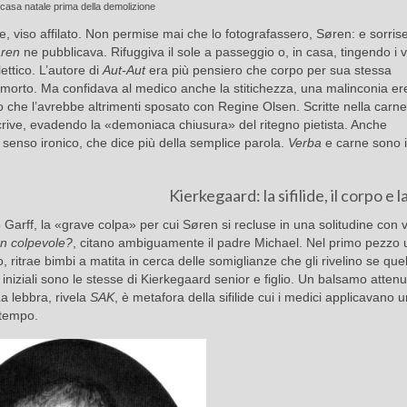
casa natale prima della demolizione
be, viso affilato. Non permise mai che lo fotografassero, Søren: e sorris
ren
ne pubblicava. Rifuggiva il sole a passeggio o, in casa, tingendo i ve
lettico. L’autore di
Aut-Aut
era più pensiero che corpo per sua stessa
morto. Ma confidava al medico anche la stitichezza, una malinconia er
io che l’avrebbe altrimenti sposato con Regine Olsen. Scritte nella carne
ive, evadendo la «demoniaca chiusura» del ritegno pietista. Anche
 senso ironico, che dice più della semplice parola.
Verba
e carne sono 
Kierkegaard: la sifilide, il corpo e 
o Garff, la «grave colpa» per cui Søren si recluse in una solitudine con v
n colpevole?
, citano ambiguamente il padre Michael. Nel primo pezzo 
 ritrae bimbi a matita in cerca delle somiglianze che gli rivelino se quel
iniziali sono le stesse di Kierkegaard senior e figlio. Un balsamo attenua
a lebbra, rivela
SAK
, è metafora della sifilide cui i medici applicavano 
 tempo.