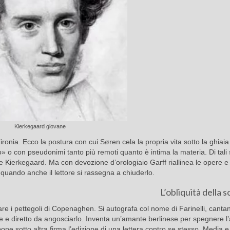
Kierkegaard giovane
’ironia. Ecco la postura con cui Søren cela la propria vita sotto la ghiaia
 o con pseudonimi tanto più remoti quanto è intima la materia. Di tali s
e Kierkegaard. Ma con devozione d’orologiaio Garff riallinea le opere e i
a, quando anche il lettore si rassegna a chiuderlo.
L’obliquità della s
are i pettegoli di Copenaghen. Si autografa col nome di Farinelli, canta
lice e diretto da angosciarlo. Inventa un’amante berlinese per spegnere 
pone sotto altra firma l’edizione di una lettera contro se stesso. Media e