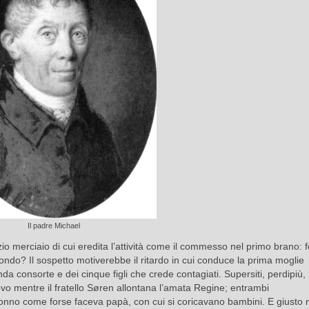
Il padre Michael
o merciaio di cui eredita l’attività come il commesso nel primo brano: 
condo? Il sospetto motiverebbe il ritardo in cui conduce la prima moglie
onda consorte e dei cinque figli che crede contagiati. Supersiti, perdipiù,
edovo mentre il fratello Søren allontana l’amata Regine; entrambi
 sonno come forse faceva papà, con cui si coricavano bambini. E giusto n