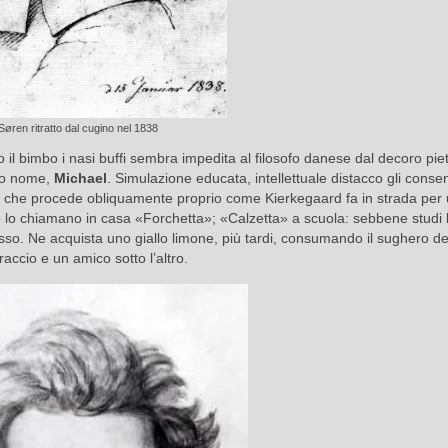
Søren ritratto dal cugino nel 1838
 il bimbo i nasi buffi sembra impedita al filosofo danese dal decoro piet
sso nome,
Michael
. Simulazione educata, intellettuale distacco gli conse
ronia, che procede obliquamente proprio come Kierkegaard fa in strada per
zino lo chiamano in casa «Forchetta»; «Calzetta» a scuola: sebbene studi l
osso. Ne acquista uno giallo limone, più tardi, consumando il sughero de
accio e un amico sotto l’altro.