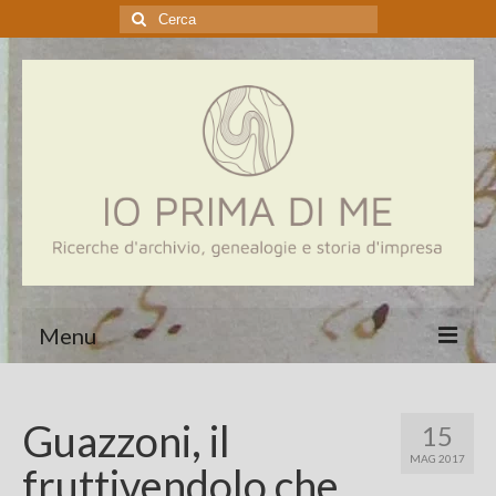
Cerca:
Menu
Home
Guazzoni, il
15
Genealogia
MAG 2017
fruttivendolo che
Aziende