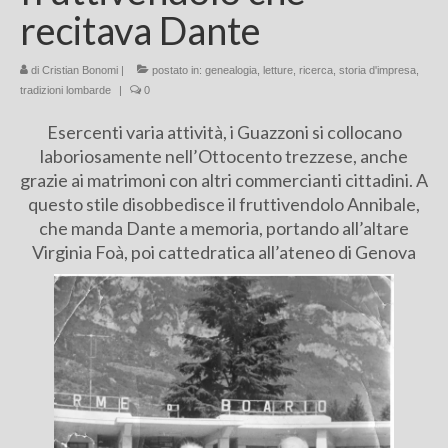
recitava Dante
Chi sono
di
Cristian Bonomi
FAQ
|
postato in:
genealogia
,
letture
,
ricerca
,
storia d'impresa
,
tradizioni lombarde
|
0
Contatti
Esercenti varia attività, i Guazzoni si collocano
laboriosamente nell’Ottocento trezzese, anche
grazie ai matrimoni con altri commercianti cittadini. A
questo stile disobbedisce il fruttivendolo Annibale,
che manda Dante a memoria, portando all’altare
Virginia Foà, poi cattedratica all’ateneo di Genova