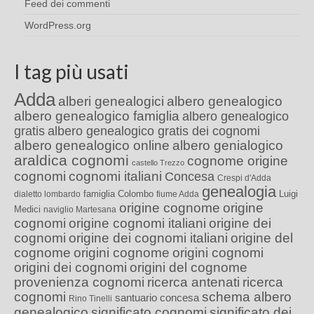
Feed dei commenti
WordPress.org
I tag più usati
Adda
alberi genealogici
albero genealogico
albero genealogico famiglia
albero genealogico
gratis
albero genealogico gratis dei cognomi
albero genealogico online
albero genialogico
araldica cognomi
cognome origine
castello Trezzo
cognomi
cognomi italiani
Concesa
Crespi d'Adda
genealogia
famiglia Colombo
Luigi
dialetto lombardo
fiume Adda
origine cognome
origine
Medici
naviglio Martesana
cognomi
origine cognomi italiani
origine dei
cognomi
origine dei cognomi italiani
origine del
cognome
origini cognome
origini cognomi
origini dei cognomi
origini del cognome
provenienza cognomi
ricerca antenati
ricerca
cognomi
schema albero
santuario concesa
Rino Tinelli
genealogico
significato cognomi
significato dei