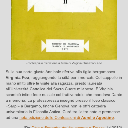
Frontespizio d’edizione a firma di Virginia Guazzoni Foà
Sulla sua sorte giusto Annibale riferiva alla figlia bergamasca
Virginia Foà
, raggiungendo la città per i mercati. Col cappello in
mano infittì oltre le visite alla ragazza, presto laureata
all’Università Cattolica del Sacro Cuore milanese. E Virginia
scambiò infine fede nuziale col fruttivendolo che mandava Dante
a memoria. La professoressa insegnò presso il liceo classico
«Sarpi» a Bergamo, finché Genova non le offrì cattedra
universitaria in Filosofia Antica. Curò tra l’altro note e premesse
ad una
nota edizione delle Confessioni di
Aurelio Agostino
.
(Da
Ditte e Botteghe del Novecento a Trezzo
, ivi 2012)