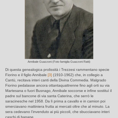
Annibale Guazzoni (Foto famiglia Guazzoni Ratti)
Di questa genealogica prolissità i Trezzesi rammentano specie
Fiorino e il figlio Annibale
[3]
(1910-1962) che, in collegio a
Cantù, recitava interi canti della Divina Commedia. Malgrado
Fiorino pedalasse ancora ottantaquattrenne fino agli orti su via
Martesana o fuori Busnago, Annibale soccorse e infine sostituì il
padre sul bancone di via santa Caterina, che serrò le
saracinesche nel 1958. Da lì prima a cavallo e in camion poi
smerciavano mattiniera frutta ai mercati oltre che al minuto. La
sera cedevano l’invenduto ai più piccoli, che sbucciavano interi
caschi di banane.