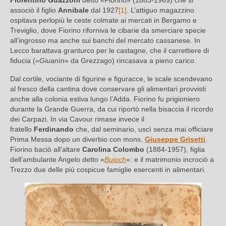
Fiorentino Guazzoni
detto «Fiorino» (1883-1969) che si
associò il figlio
Annibale
dal 1927
[1]
. L’attiguo magazzino
ospitava perlopiù le ceste colmate ai mercati in Bergamo e
Treviglio, dove Fiorino riforniva le cibarie da smerciare specie
all’ingrosso ma anche sui banchi del mercato cassanese. In
Lecco barattava granturco per le castagne, che il carrettiere di
fiducia («
Giuanìn
» da Grezzago) rincasava a pieno carico.
Dal cortile, vociante di figurine e figuracce, le scale scendevano
al fresco della cantina dove conservare gli alimentari provvisti
anche alla colonia estiva lungo l’Adda. Fiorino fu prigioniero
durante la Grande Guerra, da cui riportò nella bisaccia il ricordo
dei Carpazi. In via Cavour rimase invece il
fratello
Ferdinando
che, dal seminario, uscì senza mai officiare
Prima Messa dopo un diverbio con mons.
Giuseppe Grisetti
.
Fiorino baciò all’altare
Carolina Colombo
(1884-1957), figlia
dell’ambulante Angelo detto «
Buioch
»: e il matrimonio incrociò a
Trezzo due delle più cospicue famiglie esercenti in alimentari.