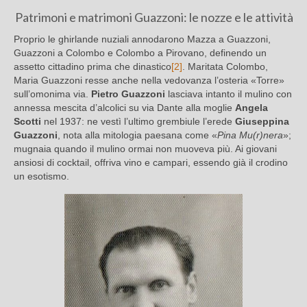
Patrimoni e matrimoni Guazzoni: le nozze e le attività
Proprio le ghirlande nuziali annodarono Mazza a Guazzoni,
Guazzoni a Colombo e Colombo a Pirovano, definendo un
assetto cittadino prima che dinastico
[2]
. Maritata Colombo,
Maria Guazzoni resse anche nella vedovanza l’osteria «Torre»
sull’omonima via.
Pietro Guazzoni
lasciava intanto il mulino con
annessa mescita d’alcolici su via Dante alla moglie
Angela
Scotti
nel 1937: ne vestì l’ultimo grembiule l’erede
Giuseppina
Guazzoni
, nota alla mitologia paesana come «
Pina Mu(r)nera
»;
mugnaia quando il mulino ormai non muoveva più. Ai giovani
ansiosi di cocktail, offriva vino e campari, essendo già il crodino
un esotismo.