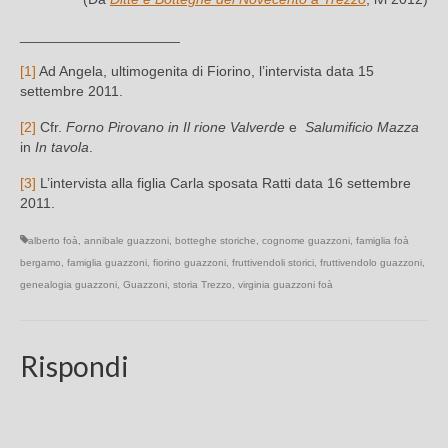
____________________
[1]
Ad Angela, ultimogenita di Fiorino, l’intervista data 15
settembre 2011.
[2]
Cfr.
Forno Pirovano in Il rione Valverde
e
Salumificio Mazza
in
In tavola
.
[3]
L’intervista alla figlia Carla sposata Ratti data 16 settembre
2011.
alberto foà
,
annibale guazzoni
,
botteghe storiche
,
cognome guazzoni
,
famiglia foà
bergamo
,
famiglia guazzoni
,
fiorino guazzoni
,
fruttivendoli storici
,
fruttivendolo guazzoni
,
genealogia guazzoni
,
Guazzoni
,
storia Trezzo
,
virginia guazzoni foà
Rispondi