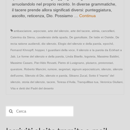
arruolandolo nel proprio recinto. In diverse grammatiche,
il tacere prende allora significati diversi: punteggiatura,
ascolto, reticenza, Dio. Possiamo …
Continua
ambasciatore
,
arpocrate
,
arte del silenzio
,
arte del tacere
,
atimia
,
cancellieri
,
Caterina da Siena
,
cavalierato della spada
,
De garrulitate
,
De Iside et Osiride
,
De
recta ratione audiendi
,
dio silenzio
,
Elogio del silenzio e della parola
,
epoché
,
Fernand Khnopff
,
hopper
,
I guardiani della voce
,
Il silenzio e la parola da Eckhart a
Jab
,
Le forme del silenzio e della parola
,
Linda Bisello
,
logoteta
,
Massimo Baldini
,
Massimo Casaro
,
Pier Aldo Rovatti
,
Pietro di Lusignano
,
plutarco
,
protonotari
,
questore
,
Roberto Mancini
,
rumore
,
segretari
,
signum arpocraticum
,
silenzio
,
silenzio
dell'uomo
,
Silenzio di Dio
,
silenzio e parola
,
Silvano Zucal
,
Sotto il “manto” del
silenzio
,
storia del silenzio
,
tacere
,
Teresa d’Avila
,
Tranquillitas tua
,
Veronica Giuliani
,
Vita e detti dei Padri del deserto
Cerca: