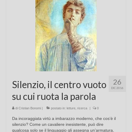
Chi sono
FAQ
Contatti
26
Silenzio, il centro vuoto
DIC 2016
su cui ruota la parola
di
Cristian Bonomi
|
postato in:
letture
,
ricerca
|
0
Da incoraggiata virtù a imbarazzo moderno, che cos’è il
silenzio? Come un cavaliere inesistente, può dire
qualcosa solo se il linguaggio gli assegna un’armatura,