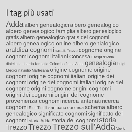
I tag più usati
Adda
alberi genealogici
albero genealogico
albero genealogico famiglia
albero genealogico
gratis
albero genealogico gratis dei cognomi
albero genealogico online
albero genialogico
araldica cognomi
cognome origine
castello Trezzo
cognomi
cognomi italiani
Concesa
Crespi d'Adda
genealogia
famiglia Colombo
Luigi
dialetto lombardo
fiume Adda
origine cognome
origine
Medici
naviglio Martesana
cognomi
origine cognomi italiani
origine dei
cognomi
origine dei cognomi italiani
origine del
cognome
origini cognome
origini cognomi
origini dei cognomi
origini del cognome
provenienza cognomi
ricerca antenati
ricerca
cognomi
schema albero
santuario concesa
Rino Tinelli
genealogico
significato cognomi
significato dei
storia
cognomi
storia dei cognomi
storia Adda
Trezzo sull'Adda
Trezzo
Trezzo
Vaprio