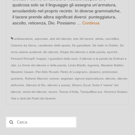
qualcosa solo se il linguaggio gli assegna un’armatura,
arruolandolo nel proprio recinto. In diverse grammatiche,
il tacere prende allora significati diversi: punteggiatura,
ascolto, reticenza, Dio. Possiamo …
Continua
ambasciatore
,
arpocrate
,
arte del silenzio
,
arte del tacere
,
atimia
,
cancellieri
,
Caterina da Siena
,
cavalierato della spada
,
De garrulitate
,
De Iside et Osiride
,
De
recta ratione audiendi
,
dio silenzio
,
Elogio del silenzio e della parola
,
epoché
,
Fernand Khnopff
,
hopper
,
I guardiani della voce
,
Il silenzio e la parola da Eckhart a
Jab
,
Le forme del silenzio e della parola
,
Linda Bisello
,
logoteta
,
Massimo Baldini
,
Massimo Casaro
,
Pier Aldo Rovatti
,
Pietro di Lusignano
,
plutarco
,
protonotari
,
questore
,
Roberto Mancini
,
rumore
,
segretari
,
signum arpocraticum
,
silenzio
,
silenzio
dell'uomo
,
Silenzio di Dio
,
silenzio e parola
,
Silvano Zucal
,
Sotto il “manto” del
silenzio
,
storia del silenzio
,
tacere
,
Teresa d’Avila
,
Tranquillitas tua
,
Veronica Giuliani
,
Vita e detti dei Padri del deserto
Cerca: