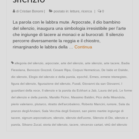
di
Cristian Bonomi
|
postato in:
letture
,
ricerca
|
0
La parola con le labbra mute. Arpocrate, il dio bambino
del silenzio, inaugura una simbologia irresistibile per l’arte
che ingiunge di tacere ai monaci e ai burocrati. Il silenzio
percorre diversamente la reggia e il chiostro,
rimarginando le labbra della …
Continua
allegoria del silenzio
,
arpocrate
,
arte del silenzio
,
arte silenzio
,
arte tacere
,
Badia
Fiesolana
,
Benozzo Gozzoli
,
Cesare Ripa
,
Corpus Hermeticus
,
De Iside et Osiride
,
dio silenzio
,
Elogio del silenzio e della parola
,
epoché
,
Ermes
,
ermete trismegisto
,
figura del silenzio
,
figurazione del silenzio
,
Fussli
,
Giovanni da san Giovanni
,
I
guardiani della voce
,
Il silenzio e la parola da Eckhart a Jab
,
Laura del prà
,
Le forme
del silenzio e della parola
,
Marsilio Ficino
,
Massimo Baldini
,
Pico della Mirandola
,
pierio valeriano
,
plutarco
,
ritratto dell’arcobaleno
,
Roberto Mancini
,
rumore
,
Sala da
pranzo degli Anziani
,
Sala Vecchia degli Svizzeri
,
san pietro martire ingiunge di
tacere
,
signum arpocraticum
,
silenzio
,
silenzio dell'uomo
,
Silenzio di Dio
,
silenzio e
parola
,
Silvano Zucal
,
storia del silenzio
,
tacere
,
vincenzo cartari
,
virtù del silenzio