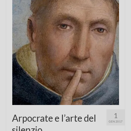
Chi sono
FAQ
Contatti
1
Arpocrate e l’arte del
GEN 2017
silenzio