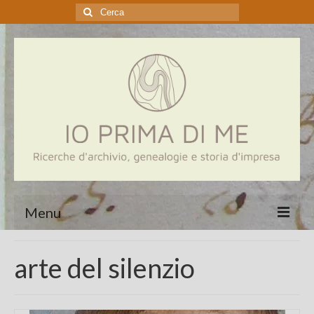
Cerca:
Menu
Home
arte del silenzio
Genealogia
Aziende