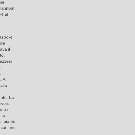
ome
prannomi
») al
asôo
»)
ore
ava il
to,
rezzesi
n
,
. A
dalla
ente. La
iversi
ono i
nto
ui pianto
 cui uno