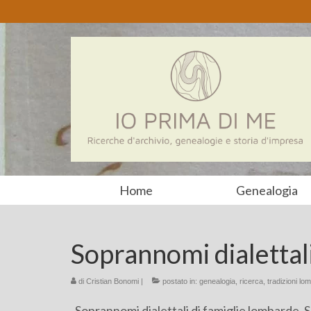
Home
Genealogia
Soprannomi dialettali
di
Cristian Bonomi
|
postato in:
genealogia
,
ricerca
,
tradizioni lo
Soprannomi dialettali di famiglie lombarde. S