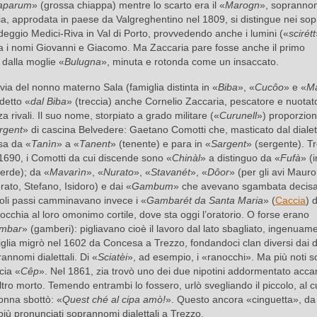
iaparum
» (grossa chiappa) mentre lo scarto era il «
Marogn
», soprann
ia, approdata in paese da Valgreghentino nel 1809, si distingue nei so
andeggio Medici-Riva in Val di Porto, provvedendo anche i lumini («
scirétt
ra i nomi Giovanni e Giacomo. Ma Zaccaria pare fosse anche il primo
o dalla moglie «
Bulugna
», minuta e rotonda come un insaccato.
via del nonno materno Sala (famiglia distinta in «
Biba
», «
Cucôo
» e «
M
detto «
dal Biba
» (treccia) anche Cornelio Zaccaria, pescatore e nuotat
a rivali. Il suo nome, storpiato a grado militare («
Curunell
») proporzion
rgent
» di cascina Belvedere: Gaetano Comotti che, masticato dal dialet
sa da «
Tanìn
» a «
Tanent
» (tenente) e para in «
Sargent
» (sergente). T
1690, i Comotti da cui discende sono «
Chinàl
» a distinguo da «
Fufà
» (i
erde); da «
Mavarìn
», «
Nurato
», «
Stavanét
», «
Dôor
» (per gli avi Mauro
ato, Stefano, Isidoro) e dai «
Gambum
» che avevano sgambata decisa
oli passi camminavano invece i «
Gambarét da Santa Maria
» (
Caccia
) 
occhia al loro omonimo cortile, dove sta oggi l’oratorio. O forse erano
mbar
» (gamberi): pigliavano cioè il lavoro dal lato sbagliato, ingenuam
glia migrò nel 1602 da Concesa a Trezzo, fondandoci clan diversi dai d
annomi dialettali. Di «
Sciatèi
», ad esempio, i «ranocchi». Ma più noti s
cia «
Cêp
». Nel 1861, zia trovò uno dei due nipotini addormentato acca
altro morto. Temendo entrambi lo fossero, urlò svegliando il piccolo, al c
onna sbottò: «
Quest ché al cipa amò!
». Questo ancora «cinguetta», da
più pronunciati soprannomi dialettali a Trezzo.