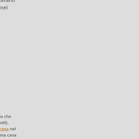
 nei
la che
tti),
ncesa
nel
 una cava