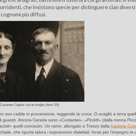
orridenti, che insistono specie per distinguere clan diversi
cognomi più diffusi.
Costante Ciapée con la moglie (Anni ’20)
ro avo cadde in processione, reggendo la croce. O scagliò a terra quel
li guastò. Ancora Cereda sono «
Custantei
», «
Piciòtt
» (dalla nonna Piccio
aciott
» quelli concesini. Un ramo, allungato a Trezzo dalla
frazione Co
hiale, che riporta talora i soprannomi dialettali; forse per l’impegno in