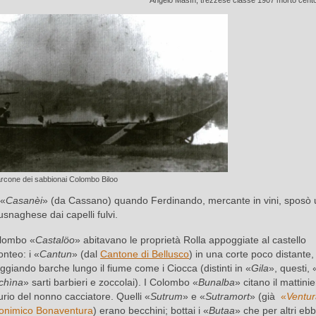
Angelo Masìn, trezzese classe 1907 morto cen
rcone dei sabbionai Colombo Biloo
 «
Casanèi
» (da Cassano) quando Ferdinando, mercante in vini, sposò
usnaghese dai capelli fulvi.
olombo «
Castalöo
» abitavano le proprietà Rolla appoggiate al castello
onteo: i «
Cantun
» (dal
Cantone di Bellusco
) in una corte poco distante,
ggiando barche lungo il fiume come i Ciocca (distinti in «
Gila
», questi, 
chìna
» sarti barbieri e zoccolai). I Colombo «
Bunalba
» citano il mattini
rio del nonno cacciatore. Quelli «
Sutrum
» e «
Sutramort
» (già
«
Ventur
ronimico Bonaventura
) erano becchini; bottai i «
Butaa
» che per altri eb