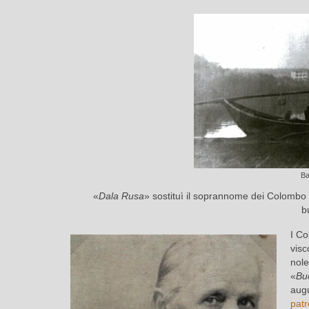
Ba
«
Dala Rusa
» sostituì il soprannome dei Colombo
b
I C
visc
nole
«
Bu
augu
pat