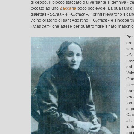
di ceppo. Il blocco staccato dal versante si definiva «
c
toccato ad uno
Zaccaria
poco socievole. La sua famigl
dialettali «
Sciraa
» e «
Gigiach
». I primi rilevarono il c
vicino oratorio di sant’Agostino. «
Gigiach
» è sincope t
«
Mas’cètt
» che attese per quattro figlie il nato maschi
Per 
era 
senz
«
Sa
pas
dal 
Valv
Onor
picc
parr
«
ga
fami
sopr
Cac
all’
la d
dei 