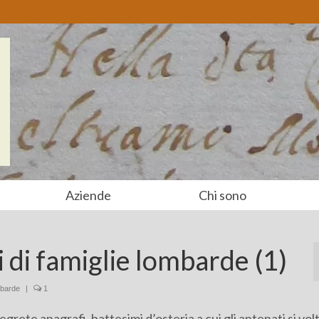
Aziende
Chi sono
 di famiglie lombarde (1)
mbarde
|
1
egrete anagrafi, battesimi d’osteria a cui gli antenati si vo