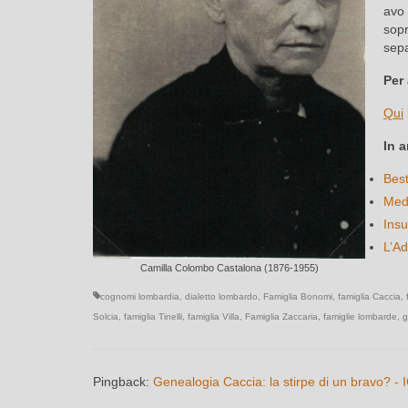
avo 
sopr
sepa
Per
Qui
In a
Best
Medi
Insu
L’Ad
Camilla Colombo Castalona (1876-1955)
cognomi lombardia
,
dialetto lombardo
,
Famiglia Bonomi
,
famiglia Caccia
,
Solcia
,
famiglia Tinelli
,
famiglia Villa
,
Famiglia Zaccaria
,
famiglie lombarde
,
g
Pingback:
Genealogia Caccia: la stirpe di un bravo? 