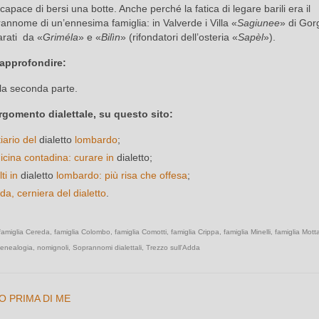
capace di bersi una botte. Anche perché la fatica di legare barili era il
annome di un’ennesima famiglia: in Valverde i Villa «
Sagiunee
» di Gor
rati da «
Griméla
» e «
Bilìn
» (rifondatori dell’osteria «
Sapèl
»).
 approfondire:
la seconda parte.
rgomento dialettale, su questo sito:
iario del
dialetto
lombardo
;
cina contadina: curare in
dialetto;
lti in
dialetto
lombardo: più risa che offesa
;
da, cerniera del dialetto
.
famiglia Cereda
,
famiglia Colombo
,
famiglia Comotti
,
famiglia Crippa
,
famiglia Minelli
,
famiglia Mott
enealogia
,
nomignoli
,
Soprannomi dialettali
,
Trezzo sull'Adda
- IO PRIMA DI ME