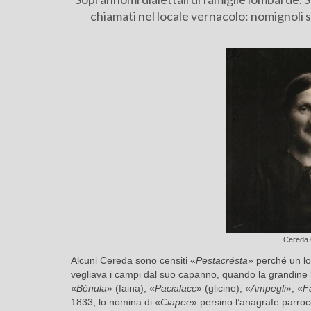
chiamati nel locale vernacolo: nomignoli s
Cereda 
Alcuni Cereda sono censiti «
Pestacrésta
» perché un lo
vegliava i campi dal suo capanno, quando la grandine 
«
Bènula
» (faina), «
Pacialacc
» (glicine), «
Ampegli
»; «
F
1833, lo nomina di «
Ciapee
» persino l’anagrafe parrocc