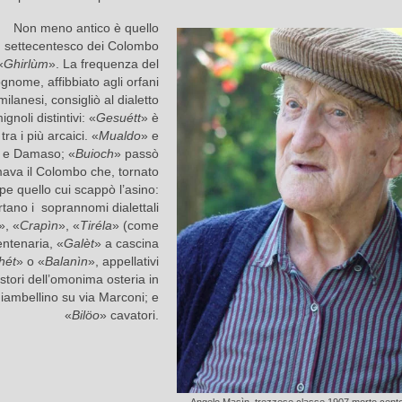
Non meno antico è quello
settecentesco dei Colombo
«
Ghirlùm
». La frequenza del
gnome, affibbiato agli orfani
milanesi, consigliò al dialetto
gnoli distintivi: «
Gesuétt
» è
tra i più arcaici. «
Mualdo
» e
o e Damaso; «
Buioch
» passò
amava il Colombo che, tornato
pe quello cui scappò l’asino:
rtano i soprannomi dialettali
», «
Crapìn
», «
Tiréla
» (come
entenaria, «
Galèt
» a cascina
hét
» o «
Balanìn
», appellativi
stori dell’omonima osteria in
iambellino su via Marconi; e
«
Bilöo
» cavatori.