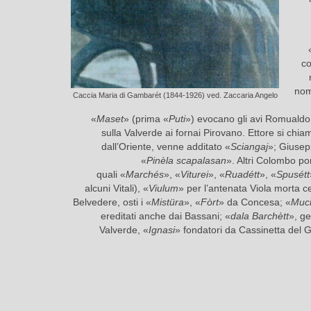
co
nomi
Caccia Maria di Gambarét (1844-1926) ved. Zaccaria Angelo
«
Maset
» (prima «
Puti
») evocano gli avi Romuald
sulla Valverde ai fornai Pirovano. Ettore si chi
dall’Oriente, venne additato «
Sciangaj
»; Giusep
«
Pinèla scapalasan
». Altri Colombo po
quali «
Marchés
», «
Viturei
», «
Ruadétt
», «
Spusétt
alcuni Vitali), «
Viulum
» per l’antenata Viola morta c
Belvedere, osti i «
Mistüra
», «
Fòrt
» da Concesa; «
Muc
ereditati anche dai Bassani; «
dala Barchètt
», ge
Valverde, «
Ignasi
» fondatori da Cassinetta del G