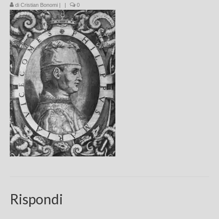
di
Cristian Bonomi
|
|
0
Chi sono
FAQ
Contatti
Rispondi