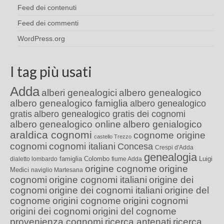
Feed dei contenuti
Feed dei commenti
WordPress.org
I tag più usati
Adda
alberi genealogici
albero genealogico
albero genealogico famiglia
albero genealogico
gratis
albero genealogico gratis dei cognomi
albero genealogico online
albero genialogico
araldica cognomi
cognome origine
castello Trezzo
cognomi
cognomi italiani
Concesa
Crespi d'Adda
genealogia
famiglia Colombo
Luigi
dialetto lombardo
fiume Adda
origine cognome
origine
Medici
naviglio Martesana
cognomi
origine cognomi italiani
origine dei
cognomi
origine dei cognomi italiani
origine del
cognome
origini cognome
origini cognomi
origini dei cognomi
origini del cognome
provenienza cognomi
ricerca antenati
ricerca