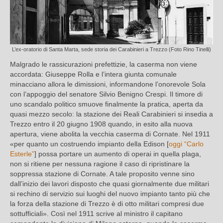
L’ex-oratorio di Santa Marta, sede storia dei Carabinieri a Trezzo (Foto Rino Tinelli)
Malgrado le rassicurazioni prefettizie, la caserma non viene
accordata: Giuseppe Rolla e l’intera giunta comunale
minacciano allora le dimissioni, informandone l’onorevole Sola
con l’appoggio del senatore Silvio Benigno Crespi. Il timore di
uno scandalo politico smuove finalmente la pratica, aperta da
quasi mezzo secolo: la stazione dei Reali Carabinieri si insedia a
Trezzo entro il 20 giugno 1908 quando, in esito alla nuova
apertura, viene abolita la vecchia caserma di Cornate. Nel 1911
«per quanto un costruendo impianto della Edison [
oggi “Carlo
Esterle”
] possa portare un aumento di operai in quella plaga,
non si ritiene per nessuna ragione il caso di ripristinare la
soppressa stazione di Cornate. A tale proposito venne sino
dall’inizio dei lavori disposto che quasi giornalmente due militari
si rechino di servizio sui luoghi del nuovo impianto tanto più che
la forza della stazione di Trezzo è di otto militari compresi due
sottufficiali». Così nel 1911 scrive al ministro il capitano