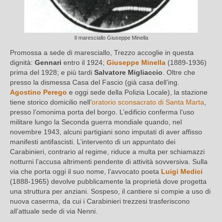
Il maresciallo Giuseppe Minella
Promossa a sede di maresciallo, Trezzo accoglie in questa
dignità:
Gennari
entro il 1924;
Giuseppe Minella
(1889-1936)
prima del 1928; e più tardi
Salvatore Migliaccio
. Oltre che
presso la dismessa Casa del Fascio (già casa dell’ing.
Agostino Perego
e oggi sede della Polizia Locale), la stazione
tiene storico domicilio nell’
oratorio sconsacrato di Santa Marta
,
presso l’omonima porta del borgo. L’edificio conferma l’uso
militare lungo la Seconda guerra mondiale quando, nel
novembre 1943, alcuni partigiani sono imputati di aver affisso
manifesti antifascisti. L’intervento di un appuntato dei
Carabinieri, contrario al regime, riduce a multa per schiamazzi
notturni l’accusa altrimenti pendente di attività sovversiva. Sulla
via che porta oggi il suo nome, l’avvocato poeta
Luigi Medici
(1888-1965) devolve pubblicamente la proprietà dove progetta
una struttura per anziani. Sospeso, il cantiere si compie a uso di
nuova caserma, da cui i Carabinieri trezzesi trasferiscono
all’attuale sede di via Nenni.