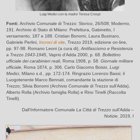
Luigi Medici con la madre Teresa Crespi
Fonti
. Archivio Comunale di Trezzo: Storico, 26/508; Moderno,
191. Archivio di Stato di Milano: Prefettura, Gabinetto, I
versamento, 187 e 188. Cristian Bonomi, Laura Businaro,
Gabriele Perlini,
Incroci di vite
, Trezzo 2019, edizione on-line,
pp. 97-98. Romano Leoni (a cura di),
Antifascismo e Resistenza
a Trezzo 1943-1945
, Vaprio d’Adda 2000, p. 68.
Bollettino
ufficiale dei carabinieri reali
, Roma 1908, p. 58.
Giornale militare
ufficiale
, Roma 1874, p. 306. Carlo Giacomo Boisio,
Luigi
Medici
, Milano s.d., pp. 172-174. Ringrazio Lorenzo Bassi; il
Luogotenente Marco Bennati, comandante la stazione di
Trezzo; Silvia Bonomi (Archivio Comunale di Trezzo sull’Adda),
Alberto Rolla (Archivio famiglia Rolla) e Rino Tinelli (Raccolta
Tinelli).
Dall’Informatore Comunale
La Città di Trezzo sull’Adda –
Notizie
, 2019, I