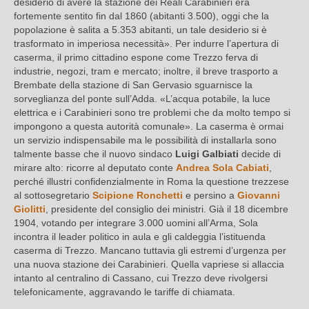
desiderio di avere la stazione dei Reali Carabinieri era
fortemente sentito fin dal 1860 (abitanti 3.500), oggi che la
popolazione è salita a 5.353 abitanti, un tale desiderio si è
trasformato in imperiosa necessità». Per indurre l’apertura di
caserma, il primo cittadino espone come Trezzo ferva di
industrie, negozi, tram e mercato; inoltre, il breve trasporto a
Brembate della stazione di San Gervasio sguarnisce la
sorveglianza del ponte sull’Adda. «L’acqua potabile, la luce
elettrica e i Carabinieri sono tre problemi che da molto tempo si
impongono a questa autorità comunale». La caserma è ormai
un servizio indispensabile ma le possibilità di installarla sono
talmente basse che il nuovo sindaco
Luigi Galbiati
decide di
mirare alto: ricorre al deputato conte
Andrea Sola Cabiati
,
perché illustri confidenzialmente in Roma la questione trezzese
al sottosegretario
Scipione Ronchetti
e persino a
Giovanni
Giolitti
, presidente del consiglio dei ministri. Già il 18 dicembre
1904, votando per integrare 3.000 uomini all’Arma, Sola
incontra il leader politico in aula e gli caldeggia l’istituenda
caserma di Trezzo. Mancano tuttavia gli estremi d’urgenza per
una nuova stazione dei Carabinieri. Quella vapriese si allaccia
intanto al centralino di Cassano, cui Trezzo deve rivolgersi
telefonicamente, aggravando le tariffe di chiamata.