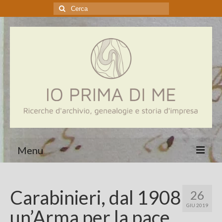
Cerca:
Menu
Home
Carabinieri, dal 1908
26
Genealogia
GIU 2019
un’Arma per la pace
Aziende