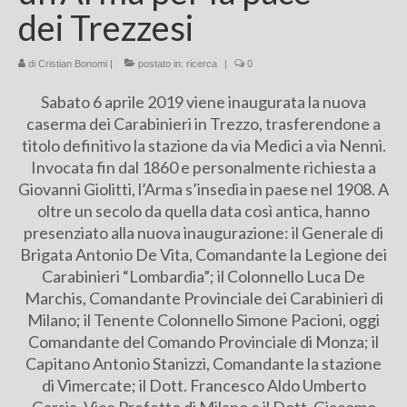
dei Trezzesi
Chi sono
di
Cristian Bonomi
FAQ
|
postato in:
ricerca
|
0
Sabato 6 aprile 2019 viene inaugurata la nuova
Contatti
caserma dei Carabinieri in Trezzo, trasferendone a
titolo definitivo la stazione da via Medici a via Nenni.
Invocata fin dal 1860 e personalmente richiesta a
Giovanni Giolitti, l’Arma s’insedia in paese nel 1908. A
oltre un secolo da quella data così antica, hanno
presenziato alla nuova inaugurazione: il Generale di
Brigata Antonio De Vita, Comandante la Legione dei
Carabinieri “Lombardia”; il Colonnello Luca De
Marchis, Comandante Provinciale dei Carabinieri di
Milano; il Tenente Colonnello Simone Pacioni, oggi
Comandante del Comando Provinciale di Monza; il
Capitano Antonio Stanizzi, Comandante la stazione
di Vimercate; il Dott. Francesco Aldo Umberto