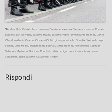
Andrea Sola Cabiati
,
Arma
,
caserma Brembate
,
caserma Cassano
,
caserma Cornate
,
caserma San Gervasio
,
caserma trezzo
,
caserma Vaprio
,
comandante Bennati
,
Danilo
Villa
,
don Alberto Cereda
,
Giovanni Giolitti
,
giuseppe minella
,
Guardia Nazionale
,
luigi
galbiati
,
Luigi Medici
,
luogotenente Bennati
,
Marco Bennati
,
Massimiliano Capitano
,
Salvatore Migliaccio
,
Scipione Ronchetti
,
silvio benigno crespi
,
storia Arma
,
storia
Carabinieri
,
storia caserme Carabinieri
,
Trezzo
Rispondi