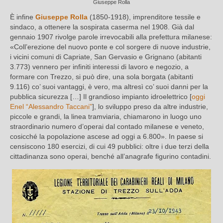
Giuseppe Rolla
È infine
Giuseppe Rolla
(1850-1918), imprenditore tessile e
sindaco, a ottenere la sospirata caserma nel 1908. Già dal
gennaio 1907 rivolge parole irrevocabili alla prefettura milanese:
«Coll’erezione del nuovo ponte e col sorgere di nuove industrie,
i vicini comuni di Capriate, San Gervasio e Grignano (abitanti
3.773) vennero per infiniti interessi di lavoro e negozio, a
formare con Trezzo, si può dire, una sola borgata (abitanti
9.116) co’ suoi vantaggi, è vero, ma altresì co’ suoi danni per la
pubblica sicurezza […] Il grandioso impianto idroelettrico [
oggi
Enel “Alessandro Taccani”
], lo sviluppo preso da altre industrie,
piccole e grandi, la linea tramviaria, chiamarono in luogo uno
straordinario numero d’operai dal contado milanese e veneto,
cosicché la popolazione ascese ad oggi a 6.800». In paese si
censiscono 180 esercizi, di cui 49 pubblici: oltre i due terzi della
cittadinanza sono operai, benché all’anagrafe figurino contadini.