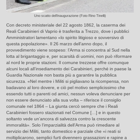
Uno scatto dell’inaugurazione (Foto Rino Tinelli)
Con decreto ministeriale del 22 agosto 1862, la caserma dei
Reali Carabinieri di Vaprio è trasferita a Trezzo, dove i pubblici
Amministratori lamentano «lo spirito litigioso e sovversivo di
questa popolazione». Il 26 marzo dell’anno dopo, il
provvedimento viene sospeso: l’Arma si concentra al Sud nella
lotta al brigantaggio e, per scarsità di uomini, non può riformare
al nord le proprie stazioni. Il comune trezzese offre comunque
alcuni locali all’insediamento dei Carabinieri, perché in paese la
Guardia Nazionale non basta più a garantire la pubblica
sicurezza. «Nel mentre i Militi si pigliavano la ricompensa, non
badavano al loro dovere, e ciò pel motivo semplicissimo che
essendo tutti o parenti od amici, nessun voleva denunciare per
non essere denunciato alla sua volta – riferisce il consiglio
comunale nel 1864 – La giunta cercò sempre che i Reali
Carabinieri fossero stazionati nel Comune […] e in questo
soltanto vede un’ancora di salvezza contro la crescente
immoralità». Solo l’imparzialità dell’Arma può rimediare al
servizio dei Militi, tanto domestico e parziale che «i reati si
moltiplicarono, semplici furti divennero grassazioni e rapine a