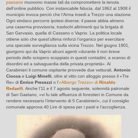
paesane
muovono masse tali da compromettere la tenuta
dell’ordine pubblico. Con instancabile fiducia, dal 1862 al 1908 il
municipio invoca perciò che l’Arma insedi a Trezzo una stazione.
Ogni sindaco percorre ipotesi diverse: il paese abbia almeno
una caserma provvisoria; traslochi altrimenti qui la brigata di
San Gervasio, quella di Cassano o Vaprio. La politica locale
ottiene solo che quest’ultima rinforzi l’organico per esercitare
una speciale sorveglianza sulla vicina Trezzo. Nel giugno 1901,
giungono qui da Vaprio alcuni agenti «durante il non breve
periodo dello sciopero scoppiato in questi contadini, a scanso di
disordini ed a salvaguardia della privata proprietà». Ai
Carabinieri il comune ospitante provvede due vetturali,
Antonio
Ciocca
e
Luigi Minelli
, oltre al vitto con alloggio presso il «Tre
Re» di
Enrico Presezzi
o l’
«Albergo Trezzo» di
Rinaldo
Redaelli
. Anche l’11 e il 7 agosto seguente, solennità patronale
di San Gaetano, «vi fu tale affluenza di forestieri in Comune da
rendere necessario l’intervento di 5 Carabinieri», cui il consiglio
comunale approva 40 Lire di spesa per i pasti e l’accoglienza.