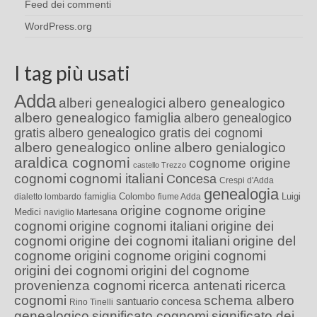
Feed dei commenti
WordPress.org
I tag più usati
Adda
alberi genealogici
albero genealogico
albero genealogico famiglia
albero genealogico
gratis
albero genealogico gratis dei cognomi
albero genealogico online
albero genialogico
araldica cognomi
cognome origine
castello Trezzo
cognomi
cognomi italiani
Concesa
Crespi d'Adda
genealogia
famiglia Colombo
Luigi
dialetto lombardo
fiume Adda
origine cognome
origine
Medici
naviglio Martesana
cognomi
origine cognomi italiani
origine dei
cognomi
origine dei cognomi italiani
origine del
cognome
origini cognome
origini cognomi
origini dei cognomi
origini del cognome
provenienza cognomi
ricerca antenati
ricerca
cognomi
schema albero
santuario concesa
Rino Tinelli
genealogico
significato cognomi
significato dei