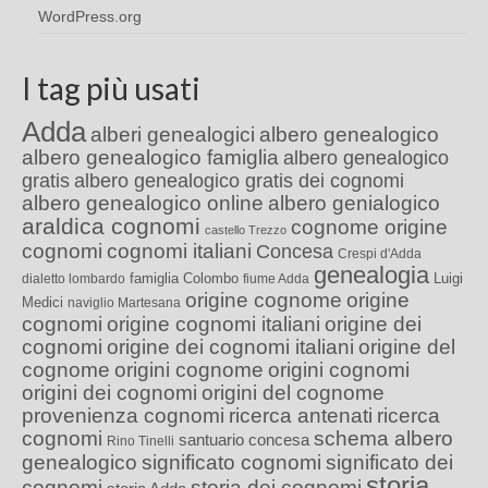
WordPress.org
I tag più usati
Adda
alberi genealogici
albero genealogico
albero genealogico famiglia
albero genealogico
gratis
albero genealogico gratis dei cognomi
albero genealogico online
albero genialogico
araldica cognomi
cognome origine
castello Trezzo
cognomi
cognomi italiani
Concesa
Crespi d'Adda
genealogia
famiglia Colombo
Luigi
dialetto lombardo
fiume Adda
origine cognome
origine
Medici
naviglio Martesana
cognomi
origine cognomi italiani
origine dei
cognomi
origine dei cognomi italiani
origine del
cognome
origini cognome
origini cognomi
origini dei cognomi
origini del cognome
provenienza cognomi
ricerca antenati
ricerca
cognomi
schema albero
santuario concesa
Rino Tinelli
genealogico
significato cognomi
significato dei
storia
cognomi
storia dei cognomi