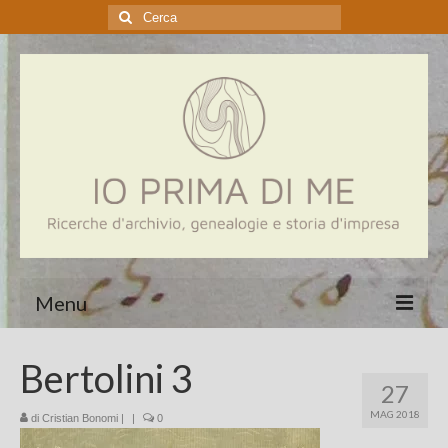
Cerca:
Menu
Home
Bertolini 3
27
Genealogia
MAG 2018
di
Cristian Bonomi
|
|
0
Aziende