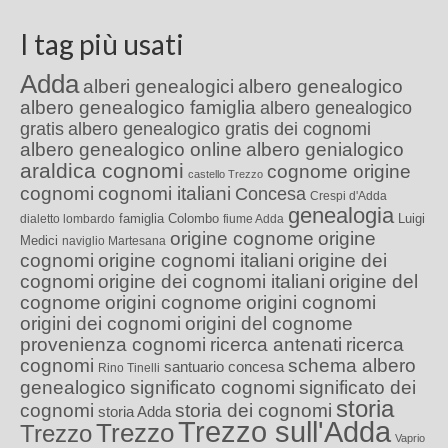
I tag più usati
Adda
alberi genealogici
albero genealogico
albero genealogico famiglia
albero genealogico
gratis
albero genealogico gratis dei cognomi
albero genealogico online
albero genialogico
araldica cognomi
cognome origine
castello Trezzo
cognomi
cognomi italiani
Concesa
Crespi d'Adda
genealogia
famiglia Colombo
Luigi
dialetto lombardo
fiume Adda
origine cognome
origine
Medici
naviglio Martesana
cognomi
origine cognomi italiani
origine dei
cognomi
origine dei cognomi italiani
origine del
cognome
origini cognome
origini cognomi
origini dei cognomi
origini del cognome
provenienza cognomi
ricerca antenati
ricerca
cognomi
schema albero
santuario concesa
Rino Tinelli
genealogico
significato cognomi
significato dei
storia
cognomi
storia dei cognomi
storia Adda
Trezzo sull'Adda
Trezzo
Trezzo
Vaprio