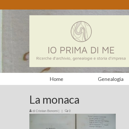
Home
Genealogia
La monaca
di
Cristian Bonomi
|
|
0