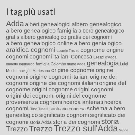
I tag più usati
Adda
alberi genealogici
albero genealogico
albero genealogico famiglia
albero genealogico
gratis
albero genealogico gratis dei cognomi
albero genealogico online
albero genialogico
araldica cognomi
cognome origine
castello Trezzo
cognomi
cognomi italiani
Concesa
Crespi d'Adda
genealogia
famiglia Colombo
Luigi
dialetto lombardo
fiume Adda
origine cognome
origine
Medici
naviglio Martesana
cognomi
origine cognomi italiani
origine dei
cognomi
origine dei cognomi italiani
origine del
cognome
origini cognome
origini cognomi
origini dei cognomi
origini del cognome
provenienza cognomi
ricerca antenati
ricerca
cognomi
schema albero
santuario concesa
Rino Tinelli
genealogico
significato cognomi
significato dei
storia
cognomi
storia dei cognomi
storia Adda
Trezzo sull'Adda
Trezzo
Trezzo
Vaprio