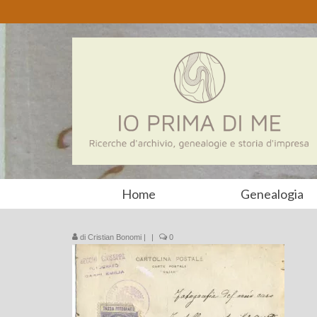
Home
Genealogia
di
Cristian Bonomi
|
|
0