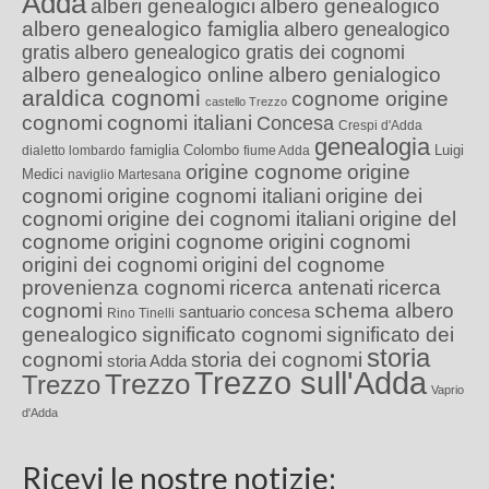
Adda
alberi genealogici
albero genealogico
albero genealogico famiglia
albero genealogico
gratis
albero genealogico gratis dei cognomi
albero genealogico online
albero genialogico
araldica cognomi
cognome origine
castello Trezzo
cognomi
cognomi italiani
Concesa
Crespi d'Adda
genealogia
famiglia Colombo
Luigi
dialetto lombardo
fiume Adda
origine cognome
origine
Medici
naviglio Martesana
cognomi
origine cognomi italiani
origine dei
cognomi
origine dei cognomi italiani
origine del
cognome
origini cognome
origini cognomi
origini dei cognomi
origini del cognome
provenienza cognomi
ricerca antenati
ricerca
cognomi
schema albero
santuario concesa
Rino Tinelli
genealogico
significato cognomi
significato dei
storia
cognomi
storia dei cognomi
storia Adda
Trezzo sull'Adda
Trezzo
Trezzo
Vaprio
d'Adda
Ricevi le nostre notizie: