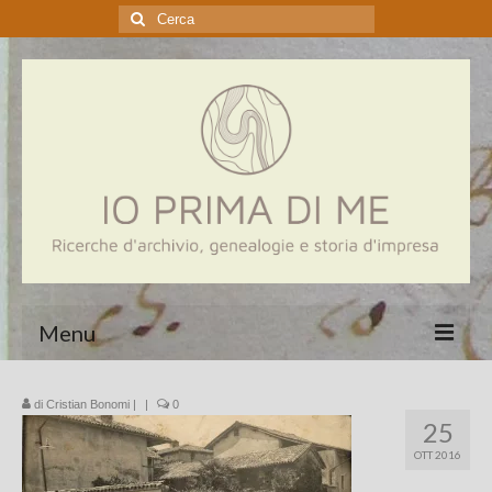
Cerca:
Menu
Home
di
Cristian Bonomi
|
|
0
25
Genealogia
OTT 2016
Aziende