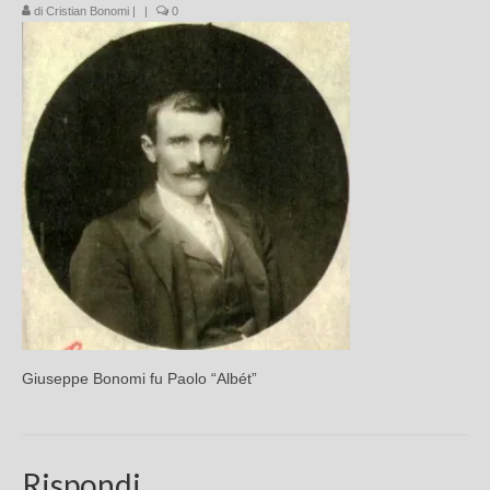
di
Cristian Bonomi
|
|
0
Chi sono
FAQ
Contatti
Giuseppe Bonomi fu Paolo “Albét”
Rispondi