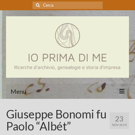
Cerca:
Menu
Home
Giuseppe Bonomi fu
23
Genealogia
Paolo “Albét”
NOV 2014
Aziende