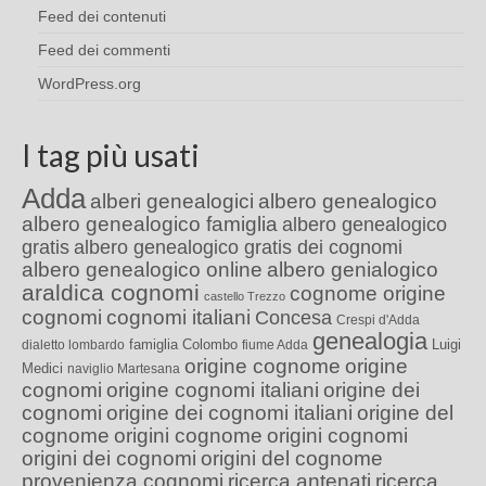
Feed dei contenuti
Feed dei commenti
WordPress.org
I tag più usati
Adda
alberi genealogici
albero genealogico
albero genealogico famiglia
albero genealogico
gratis
albero genealogico gratis dei cognomi
albero genealogico online
albero genialogico
araldica cognomi
cognome origine
castello Trezzo
cognomi
cognomi italiani
Concesa
Crespi d'Adda
genealogia
famiglia Colombo
Luigi
dialetto lombardo
fiume Adda
origine cognome
origine
Medici
naviglio Martesana
cognomi
origine cognomi italiani
origine dei
cognomi
origine dei cognomi italiani
origine del
cognome
origini cognome
origini cognomi
origini dei cognomi
origini del cognome
provenienza cognomi
ricerca antenati
ricerca