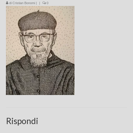
di
Cristian Bonomi
|
|
0
Chi sono
FAQ
Contatti
Rispondi