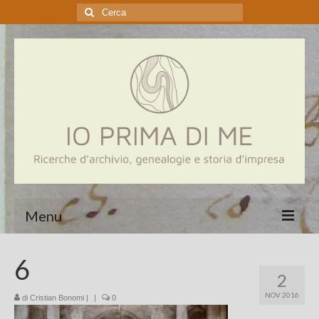
Cerca:
Menu
Home
6
2
Genealogia
NOV 2016
di
Cristian Bonomi
|
|
0
Aziende