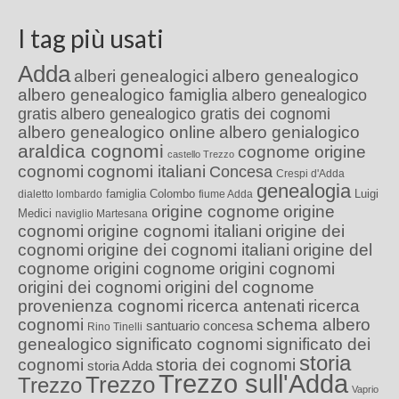
I tag più usati
Adda
alberi genealogici
albero genealogico
albero genealogico famiglia
albero genealogico
gratis
albero genealogico gratis dei cognomi
albero genealogico online
albero genialogico
araldica cognomi
cognome origine
castello Trezzo
cognomi
cognomi italiani
Concesa
Crespi d'Adda
genealogia
famiglia Colombo
Luigi
dialetto lombardo
fiume Adda
origine cognome
origine
Medici
naviglio Martesana
cognomi
origine cognomi italiani
origine dei
cognomi
origine dei cognomi italiani
origine del
cognome
origini cognome
origini cognomi
origini dei cognomi
origini del cognome
provenienza cognomi
ricerca antenati
ricerca
cognomi
schema albero
santuario concesa
Rino Tinelli
genealogico
significato cognomi
significato dei
storia
cognomi
storia dei cognomi
storia Adda
Trezzo sull'Adda
Trezzo
Trezzo
Vaprio