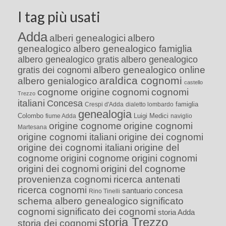
I tag più usati
Adda
alberi genealogici
albero
genealogico
albero genealogico famiglia
albero genealogico gratis
albero genealogico
albero genealogico online
gratis dei cognomi
araldica cognomi
albero genialogico
castello
cognome origine
cognomi
cognomi
Trezzo
italiani
Concesa
famiglia
Crespi d'Adda
dialetto lombardo
genealogia
Colombo
Luigi Medici
fiume Adda
naviglio
origine cognome
origine cognomi
Martesana
origine cognomi italiani
origine dei cognomi
origine dei cognomi italiani
origine del
cognome
origini cognome
origini cognomi
origini dei cognomi
origini del cognome
provenienza cognomi
ricerca antenati
ricerca cognomi
santuario concesa
Rino Tinelli
schema albero genealogico
significato
cognomi
significato dei cognomi
storia Adda
storia Trezzo
storia dei cognomi