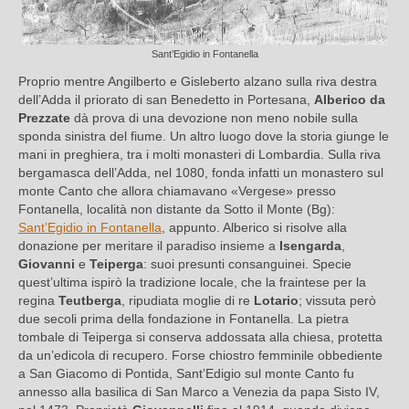
Sant’Egidio in Fontanella
Proprio mentre Angilberto e Gisleberto alzano sulla riva destra
dell’Adda il priorato di san Benedetto in Portesana,
Alberico da
Prezzate
dà prova di una devozione non meno nobile sulla
sponda sinistra del fiume. Un altro luogo dove la storia giunge le
mani in preghiera, tra i molti monasteri di Lombardia. Sulla riva
bergamasca dell’Adda, nel 1080, fonda infatti un monastero sul
monte Canto che allora chiamavano «Vergese» presso
Fontanella, località non distante da Sotto il Monte (Bg):
Sant’Egidio in Fontanella
, appunto. Alberico si risolve alla
donazione per meritare il paradiso insieme a
Isengarda
,
Giovanni
e
Teiperga
: suoi presunti consanguinei. Specie
quest’ultima ispirò la tradizione locale, che la fraintese per la
regina
Teutberga
, ripudiata moglie di re
Lotario
; vissuta però
due secoli prima della fondazione in Fontanella. La pietra
tombale di Teiperga si conserva addossata alla chiesa, protetta
da un’edicola di recupero. Forse chiostro femminile obbediente
a San Giacomo di Pontida, Sant’Edigio sul monte Canto fu
annesso alla basilica di San Marco a Venezia da papa Sisto IV,