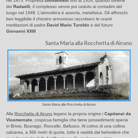
nel 1473. Proprietà
Giovannelli
fino al 1914, quando diviene
dei
Radaelli
, il complesso venne poi ceduto ai contadini del
luogo nel 1948. L’atmosfera è assorta, metafisica. Gli affreschi
ben leggibilie il chiostro armonioso raccolsero le oranti
meditazioni di padre
David Mario Turoldo
e del futuro
Giovanni XXIII
Santa Maria alla Rocchetta di Airuno
Santa Maria alla Rocchetta di Airuno
Alla
Rocchetta di Airuno
legano la propria origine i
Capitanei da
Vicomercate
, cospicua famiglia che tiene possedimenti specie
in Brivio, Busnago, Roncello, Bellusco. Al colmo di una collina
calcarea, a 366 metri di quota, tutto è vastità dal belvedere che