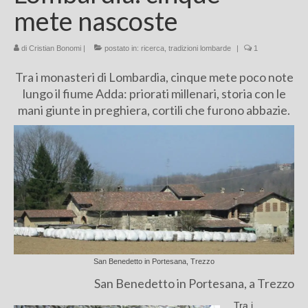
mete nascoste
Chi sono
di
Cristian Bonomi
FAQ
|
postato in:
ricerca
,
tradizioni lombarde
|
1
Tra i monasteri di Lombardia, cinque mete poco note
Contatti
lungo il fiume Adda: priorati millenari, storia con le
mani giunte in preghiera, cortili che furono abbazie.
San Benedetto in Portesana, Trezzo
San Benedetto in Portesana, a Trezzo
Tra i