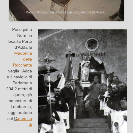
Poco più a
Nord, in
località Porto
d’Adda la
Madonna
della
Rocchetta
veglia l’Adda
e il naviglio di
Paderno a
204,2 metri di
quota; già
monastero di
Lombardia,
oggi oratorio
sul
C
ammino
di