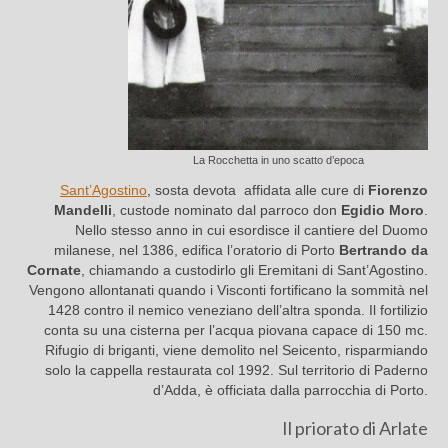
La Rocchetta in uno scatto d’epoca
Sant’Agostino
, sosta devota affidata alle cure di
Fiorenzo
Mandelli
, custode nominato dal parroco don
Egidio Moro
.
Nello stesso anno in cui esordisce il cantiere del Duomo
milanese, nel 1386, edifica l’oratorio di Porto
Bertrando da
Cornate
, chiamando a custodirlo gli Eremitani di Sant’Agostino.
Vengono allontanati quando i Visconti fortificano la sommità nel
1428 contro il nemico veneziano dell’altra sponda. Il fortilizio
conta su una cisterna per l’acqua piovana capace di 150 mc.
Rifugio di briganti, viene demolito nel Seicento, risparmiando
solo la cappella restaurata col 1992. Sul territorio di Paderno
d’Adda, è officiata dalla parrocchia di Porto.
Il priorato di Arlate