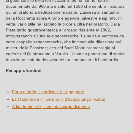
si gode sul sito della fortificazione. Se ne hanno notizie
documentate dal 960 ma è solo nel 1558 che sembra insediarsi
qui un oratorio a dedicazione mariana. L’ascesa al santuario
della Rocchetta sopra Airuno è agevole, silvestre e ispirato. In
vetta, vario stile ha lasciato la propria cifra nell’oratorio. Dalla
Pietà tardo quattrocentesca all’organo risalente al 1862,
attraversando alcune tele secentesche. La salita è percorsa da
sette cappelle settecentesche, che invitano alla riflessione sui
misteri della Passione; eco dei Sacri Monti promossi già al
cadere del Quatrocento a Varallo. Un vasto panorama di storica
devozione e storia devozionale tra i monasteri di Lombardia.
Per approfondire:
Porto d’Adda, il cardinale e l’ingegnere
;
La Madonna e il fiume: culti d’acqua lungo l’Adda
;
Adda femminile, fiume dal corpo di donna
.