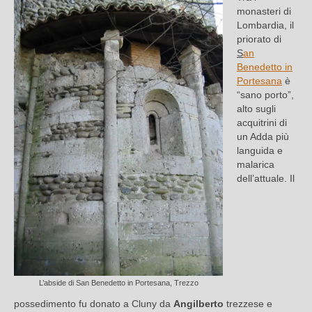
monasteri di
Lombardia, il
priorato di
S
an
Benedetto in
Portesana
è
“sano porto”,
alto sugli
acquitrini di
un Adda più
languida e
malarica
dell’attuale. Il
L’abside di San Benedetto in Portesana, Trezzo
possedimento fu donato a Cluny da
Angilberto
trezzese e