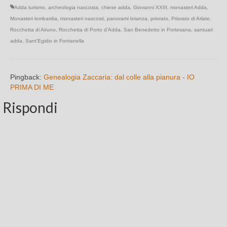
Adda turismo
,
archeologia nascosta
,
chiese adda
,
Giovanni XXIII
,
monasteri Adda
,
Monasteri lombardia
,
monasteri nascosti
,
panorami brianza
,
priorato
,
Priorato di Arlate
,
Rocchetta di Airuno
,
Rocchetta di Porto d’Adda
,
San Benedetto in Portesana
,
santuari
adda
,
Sant’Egidio in Fontanella
Pingback:
Genealogia Zaccaria: dal colle alla pianura - IO
PRIMA DI ME
Rispondi