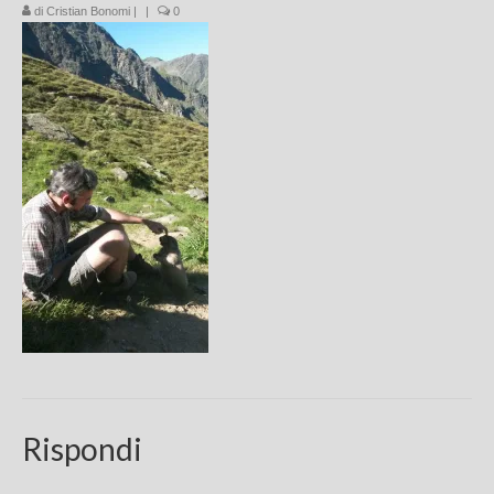
di
Cristian Bonomi
|
|
0
Chi sono
FAQ
Contatti
Rispondi