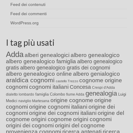
Feed dei contenuti
Feed dei commenti
WordPress.org
I tag più usati
Adda
alberi genealogici
albero genealogico
albero genealogico famiglia
albero genealogico
gratis
albero genealogico gratis dei cognomi
albero genealogico online
albero genialogico
araldica cognomi
cognome origine
castello Trezzo
cognomi
cognomi italiani
Concesa
Crespi d'Adda
genealogia
famiglia Colombo
Luigi
dialetto lombardo
fiume Adda
origine cognome
origine
Medici
naviglio Martesana
cognomi
origine cognomi italiani
origine dei
cognomi
origine dei cognomi italiani
origine del
cognome
origini cognome
origini cognomi
origini dei cognomi
origini del cognome
provenienza cognomi
ricerca antenati
ricerca