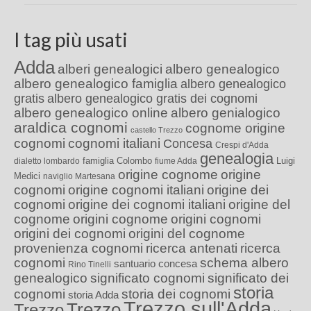
I tag più usati
Adda
alberi genealogici
albero genealogico
albero genealogico famiglia
albero genealogico
gratis
albero genealogico gratis dei cognomi
albero genealogico online
albero genialogico
araldica cognomi
cognome origine
castello Trezzo
cognomi
cognomi italiani
Concesa
Crespi d'Adda
genealogia
famiglia Colombo
Luigi
dialetto lombardo
fiume Adda
origine cognome
origine
Medici
naviglio Martesana
cognomi
origine cognomi italiani
origine dei
cognomi
origine dei cognomi italiani
origine del
cognome
origini cognome
origini cognomi
origini dei cognomi
origini del cognome
provenienza cognomi
ricerca antenati
ricerca
cognomi
schema albero
santuario concesa
Rino Tinelli
genealogico
significato cognomi
significato dei
storia
cognomi
storia dei cognomi
storia Adda
Trezzo sull'Adda
Trezzo
Trezzo