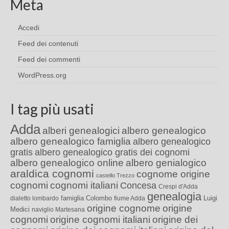
Meta
Accedi
Feed dei contenuti
Feed dei commenti
WordPress.org
I tag più usati
Adda
alberi genealogici
albero genealogico
albero genealogico famiglia
albero genealogico
gratis
albero genealogico gratis dei cognomi
albero genealogico online
albero genialogico
araldica cognomi
cognome origine
castello Trezzo
cognomi
cognomi italiani
Concesa
Crespi d'Adda
genealogia
famiglia Colombo
Luigi
dialetto lombardo
fiume Adda
origine cognome
origine
Medici
naviglio Martesana
cognomi
origine cognomi italiani
origine dei