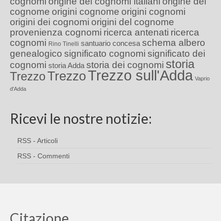
cognomi
origine dei cognomi italiani
origine del
cognome
origini cognome
origini cognomi
origini dei cognomi
origini del cognome
provenienza cognomi
ricerca antenati
ricerca
cognomi
schema albero
santuario concesa
Rino Tinelli
genealogico
significato cognomi
significato dei
storia
cognomi
storia dei cognomi
storia Adda
Trezzo sull'Adda
Trezzo
Trezzo
Vaprio
d'Adda
Ricevi le nostre notizie:
RSS - Articoli
RSS - Commenti
Citazione