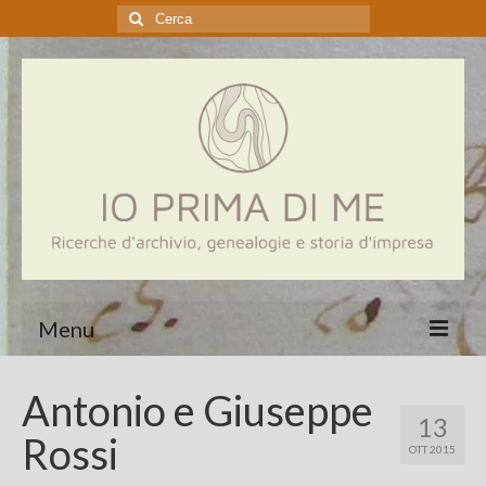
Cerca:
Menu
Home
Antonio e Giuseppe
13
Genealogia
Rossi
OTT 2015
Aziende