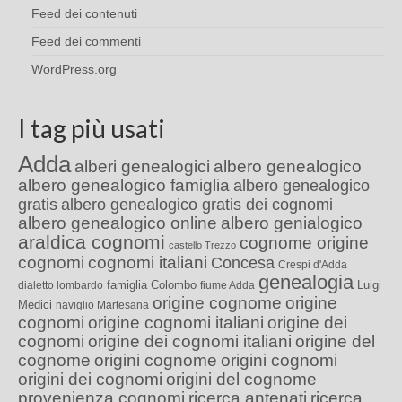
Feed dei contenuti
Feed dei commenti
WordPress.org
I tag più usati
Adda
alberi genealogici
albero genealogico
albero genealogico famiglia
albero genealogico
gratis
albero genealogico gratis dei cognomi
albero genealogico online
albero genialogico
araldica cognomi
cognome origine
castello Trezzo
cognomi
cognomi italiani
Concesa
Crespi d'Adda
genealogia
famiglia Colombo
Luigi
dialetto lombardo
fiume Adda
origine cognome
origine
Medici
naviglio Martesana
cognomi
origine cognomi italiani
origine dei
cognomi
origine dei cognomi italiani
origine del
cognome
origini cognome
origini cognomi
origini dei cognomi
origini del cognome
provenienza cognomi
ricerca antenati
ricerca