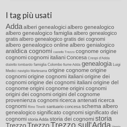
I tag più usati
Adda
alberi genealogici
albero genealogico
albero genealogico famiglia
albero genealogico
gratis
albero genealogico gratis dei cognomi
albero genealogico online
albero genialogico
araldica cognomi
cognome origine
castello Trezzo
cognomi
cognomi italiani
Concesa
Crespi d'Adda
genealogia
famiglia Colombo
Luigi
dialetto lombardo
fiume Adda
origine cognome
origine
Medici
naviglio Martesana
cognomi
origine cognomi italiani
origine dei
cognomi
origine dei cognomi italiani
origine del
cognome
origini cognome
origini cognomi
origini dei cognomi
origini del cognome
provenienza cognomi
ricerca antenati
ricerca
cognomi
schema albero
santuario concesa
Rino Tinelli
genealogico
significato cognomi
significato dei
storia
cognomi
storia dei cognomi
storia Adda
Trezzo sull'Adda
Trezzo
Trezzo
Vaprio