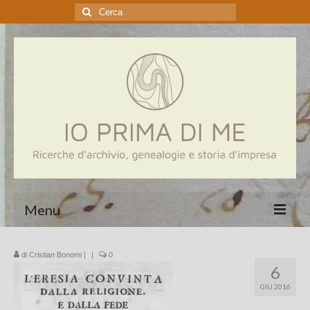
Cerca:
Menu
Home
di
Cristian Bonomi
|
|
0
6
Genealogia
GIU 2016
Aziende