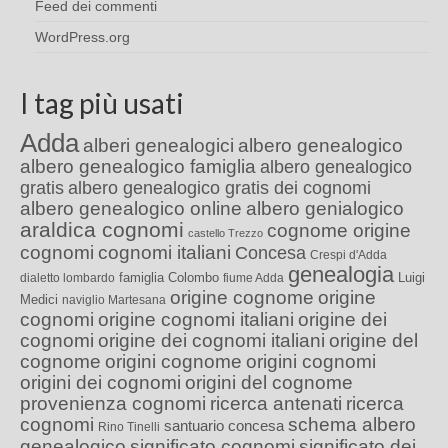
Feed dei commenti
WordPress.org
I tag più usati
Adda
alberi genealogici
albero genealogico
albero genealogico famiglia
albero genealogico
gratis
albero genealogico gratis dei cognomi
albero genealogico online
albero genialogico
araldica cognomi
cognome origine
castello Trezzo
cognomi
cognomi italiani
Concesa
Crespi d'Adda
genealogia
famiglia Colombo
Luigi
dialetto lombardo
fiume Adda
origine cognome
origine
Medici
naviglio Martesana
cognomi
origine cognomi italiani
origine dei
cognomi
origine dei cognomi italiani
origine del
cognome
origini cognome
origini cognomi
origini dei cognomi
origini del cognome
provenienza cognomi
ricerca antenati
ricerca
cognomi
schema albero
santuario concesa
Rino Tinelli
genealogico
significato cognomi
significato dei