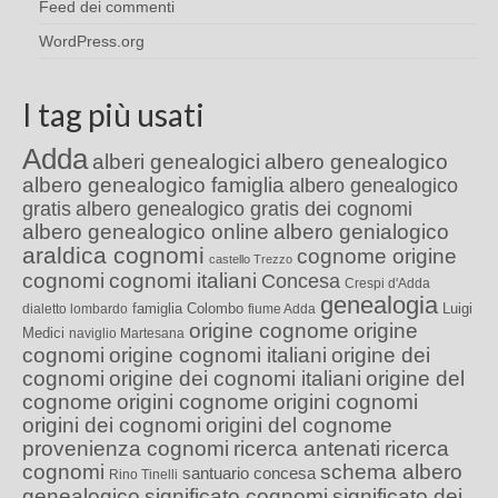
Feed dei commenti
WordPress.org
I tag più usati
Adda
alberi genealogici
albero genealogico
albero genealogico famiglia
albero genealogico
gratis
albero genealogico gratis dei cognomi
albero genealogico online
albero genialogico
araldica cognomi
cognome origine
castello Trezzo
cognomi
cognomi italiani
Concesa
Crespi d'Adda
genealogia
famiglia Colombo
Luigi
dialetto lombardo
fiume Adda
origine cognome
origine
Medici
naviglio Martesana
cognomi
origine cognomi italiani
origine dei
cognomi
origine dei cognomi italiani
origine del
cognome
origini cognome
origini cognomi
origini dei cognomi
origini del cognome
provenienza cognomi
ricerca antenati
ricerca
cognomi
schema albero
santuario concesa
Rino Tinelli
genealogico
significato cognomi
significato dei