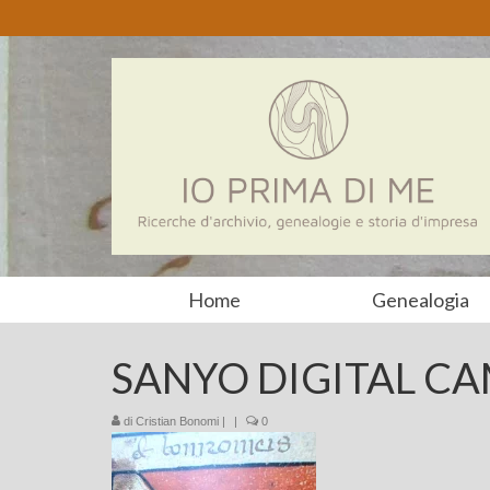
Home
Genealogia
SANYO DIGITAL C
di
Cristian Bonomi
|
|
0