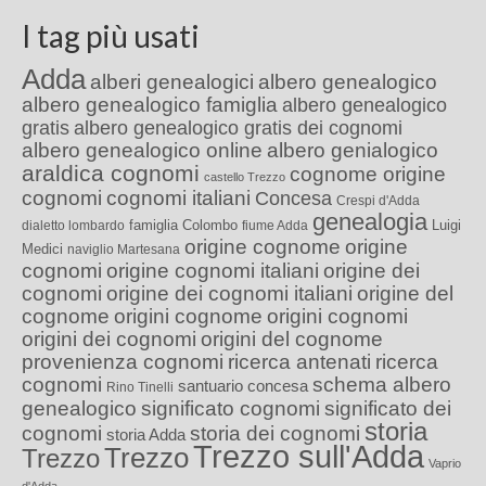
I tag più usati
Adda
alberi genealogici
albero genealogico
albero genealogico famiglia
albero genealogico
gratis
albero genealogico gratis dei cognomi
albero genealogico online
albero genialogico
araldica cognomi
cognome origine
castello Trezzo
cognomi
cognomi italiani
Concesa
Crespi d'Adda
genealogia
famiglia Colombo
Luigi
dialetto lombardo
fiume Adda
origine cognome
origine
Medici
naviglio Martesana
cognomi
origine cognomi italiani
origine dei
cognomi
origine dei cognomi italiani
origine del
cognome
origini cognome
origini cognomi
origini dei cognomi
origini del cognome
provenienza cognomi
ricerca antenati
ricerca
cognomi
schema albero
santuario concesa
Rino Tinelli
genealogico
significato cognomi
significato dei
storia
cognomi
storia dei cognomi
storia Adda
Trezzo sull'Adda
Trezzo
Trezzo
Vaprio