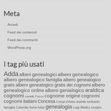
Meta
Accedi
Feed dei contenuti
Feed dei commenti
WordPress.org
I tag più usati
Adda
alberi genealogici
albero genealogico
albero genealogico famiglia
albero genealogico
albero
gratis
albero genealogico gratis dei cognomi
araldica
genealogico online
albero genialogico
cognomi
cognome origine
cognomi
castello Trezzo
cognomi italiani
Concesa
Crespi d'Adda
dialetto lombardo
genealogia
famiglia Colombo
Luigi Medici
fiume Adda
naviglio