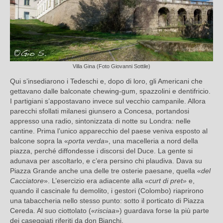
Villa Gina (Foto Giovanni Sottile)
Qui s’insediarono i Tedeschi e, dopo di loro, gli Americani che
gettavano dalle balconate chewing-gum, spazzolini e dentifricio.
I partigiani s’appostavano invece sul vecchio campanile. Allora
parecchi sfollati milanesi giunsero a Concesa, portandosi
appresso una radio, sintonizzata di notte su Londra: nelle
cantine. Prima l’unico apparecchio del paese veniva esposto al
balcone sopra la «
porta verda
», una macelleria a nord della
piazza, perché diffondesse i discorsi del Duce. La gente si
adunava per ascoltarlo, e c’era persino chi plaudiva. Dava su
Piazza Grande anche una delle tre osterie paesane, quella «
del
Cacciatore
». L’esercizio era adiacente alla «
curt di pret»
e,
quando il cascinale fu demolito, i gestori (Colombo) riaprirono
una tabaccheria nello stesso punto: sotto il porticato di Piazza
Cereda. Al suo ciottolato («
risciaa
») guardava forse la più parte
dei caseggiati riferiti da don Bianchi.