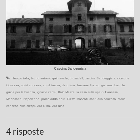
Cascina Bandeggiata
ambrogio tolla
,
bruno antonio quintavalle
,
brusadell
,
cascina Bandeggiata
,
cicerone
,
Concesa
,
cortili concesa
,
cortili trezzo
,
de officiis
,
frazione Trezzo
,
giacomo bianchi
,
guida per la brianza
,
ignazio cantù
,
Italo Mazza
,
la casa sulla ripa di Concesa
,
Martesana
,
Napoleone
,
parco adda nord
,
Pietro Moscati
,
santuario concesa
,
storia
concesa
,
villa crespi
,
villa Gina
,
villa nina
4 risposte