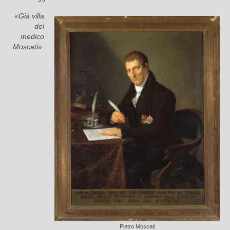
«
Già villa
del
medico
Moscati
»:
Pietro Moscati