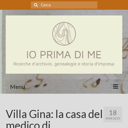
Cerca:
Menu
Home
Villa Gina: la casa del
18
Genealogia
MAR 2015
medico di
Aziende