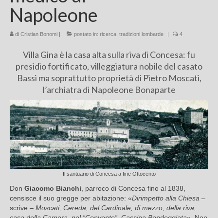
Napoleone
Chi sono
di
Cristian Bonomi
FAQ
|
postato in:
ricerca
,
tradizioni lombarde
|
4
Villa Gina è la casa alta sulla riva di Concesa: fu
Contatti
presidio fortificato, villeggiatura nobile del casato
Bassi ma soprattutto proprietà di Pietro Moscati,
l’archiatra di Napoleone Bonaparte
Il santuario di Concesa a fine Ottocento
Don
Giacomo Bianchi
, parroco di Concesa fino al 1838,
censisce il suo gregge per abitazione: «
Dirimpetto alla Chiesa
–
scrive –
Moscati, Cereda, del Cardinale, di mezzo, della riva,
casa della Camera, nel “Convento”, Cassina Bandeggiata
». Non