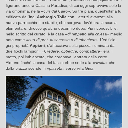
figurano ancora Cascina Paradiso, di cui oggi sopravvive solo la
via omonima, né la «
curt dal Cairo
». Su tre piani, quest’ultima fu
edificata dall’ing.
Ambrogio Tolla
con i laterizi avanzati alla
nuova parrocchia. Lo stabile, che sorgeva dov’è ora la scuola
elementare, diroccò qualche decennio dopo. Più riconoscibile,
nello scritto del curato, è la casa «
di rimpetto alla chiesa
» meglio
nota come «
curt di pret, di sacresta o di tabachett
». L’edificio,
già proprietà
Appiani
, s’affacciava sulla piazza illuminata da
due fiochi lampioni. «
Credere, obbedire, combattere
» era il
motto, poi imbiancato, che coronava l’entrata della corte.
Almeno finché la casa del fascio ebbe sede alla «
svolta
» che
dalla piazza scende in «
piasèta
» verso
villa Gina
.