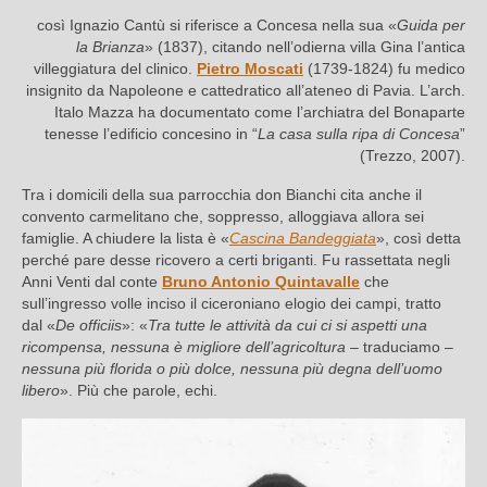
così Ignazio Cantù si riferisce a Concesa nella sua «
Guida per
la Brianza
» (1837), citando nell’odierna villa Gina l’antica
villeggiatura del clinico.
Pietro Moscati
(1739-1824) fu medico
insignito da Napoleone e cattedratico all’ateneo di Pavia. L’arch.
Italo Mazza ha documentato come l’archiatra del Bonaparte
tenesse l’edificio concesino in “
La casa sulla ripa di Concesa
”
(Trezzo, 2007).
Tra i domicili della sua parrocchia don Bianchi cita anche il
convento carmelitano che, soppresso, alloggiava allora sei
famiglie. A chiudere la lista è «
Cascina Bandeggiata
», così detta
perché pare desse ricovero a certi briganti. Fu rassettata negli
Anni Venti dal conte
Bruno Antonio Quintavalle
che
sull’ingresso volle inciso il ciceroniano elogio dei campi, tratto
dal «
De officiis
»: «
Tra tutte le attività da cui ci si aspetti una
ricompensa, nessuna è migliore dell’agricoltura
– traduciamo –
nessuna più florida o più dolce, nessuna più degna dell’uomo
libero
». Più che parole, echi.