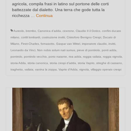
agricola, compila frasi in latino sul portone delle corti
battezzate dal dialetto. Una terra che gode tutta la
ricchezza …
Continua
Aureolo
,
brembo
,
Canonica d’adda
,
cicerone
,
Claudio II il Gotico
,
confini ducato
milano
,
cortili lombardi
,
costruzione invitti
,
Cristoforo Benigno Crespi
,
Ducato di
Milano
,
Finet-Charles
,
fornasotto
,
Gaspar van Wittel
,
imperatore claudio
,
invitti
,
Leonardo da Vinci
,
Non nobis solum nati sumus
,
pieve di pontirolo
,
ponti adda
,
pontirolo
,
pontirolo vecchio
,
porto natante
,
riva adda
,
roggia vailata
,
roggia vignola
,
storia Adda
,
storia canonica
,
storia crespi d’adda
,
storia Vaprio
,
streghe di cassano
,
traghetto
,
vailata
,
vanina la zoppa
,
Vaprio d'Adda
,
vignola
,
villaggio operaio crespi