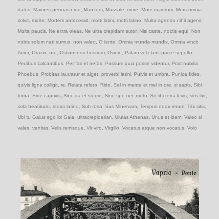
datus
,
Maiores pennas nido
,
Manzoni
,
Marziale
,
more
,
More maiorum
,
Mors omnia
solvit
,
morte
,
Mortem antecessit
,
motti latini
,
motti latino
,
Multa agendo nihil agens
,
Multa paucis
,
Ne extra oleas
,
Ne ultra crepidam sutor
,
Nisi caste
,
noctis equi
,
Non
nobis solum nati sumus
,
non valeo
,
O lente
,
Omnia munda mundis
,
Omnia vincit
Amor
,
Orazio
,
ore
,
Ostium non hostium
,
Ovidio
,
Palam vel clam
,
parce sepulto
,
Pedibus calcantibus
,
Per fas et nefas
,
Possum quia posse videntur
,
Post nubilia
Phoebus
,
Probitas laudatur et alget
,
proverbi latini
,
Pulvis et umbra
,
Punica fides
,
quivis ligna colligit
,
re
,
Relata refero
,
Ride
,
Sal in mente et mel in ore
,
si sapis
,
Sibi
turba
,
Sine captivis
,
Sine ira et studio
,
Sine spe nec metu
,
Sit tibi terra levis
,
sitis ibit
,
sola beatitudo
,
storia latino
,
Sub rosa
,
Sus Minervam
,
Tempus edax rerum
,
Tibi sitis
,
Ubi tu Gaius ego ibi Gaia
,
ultracrepidarian
,
Ululas Athenas
,
Unus et idem
,
Valeo si
vales
,
vanitas
,
Velis remisque
,
Vir viro
,
Virgilio
,
Vocatus atque non vocatus
,
Volo