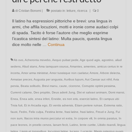
di
Cristian Bonomi
|
postato in:
letture
,
ricerca
|
0
Il latino ha espressioni pittoriche e brevi: una lingua in
armi, che affila locuzioni, motti e ironie come audaci colpi
di spada. Tacito è forse l’autore che meglio esprime
l’icastica sintesi del latino: Multa paucis, questa lingua
dice molto nelle …
Continua
Ab ovo
,
Acheronta movebo
,
Aequo pulsat pede
,
Age quod agis
,
agostino
,
aliud
sedens
,
Aliud stans
,
Ama tamquam osurus
,
Amantes
,
amentes
,
amicus certus in re
incerta
,
Amor arma ministrat
,
Amor tussisque non caelatur
,
Amore
,
Arbore deiecta
,
Armatae preces
,
Augusta per angusta
,
Auribus lupum
,
Aut Caesar aut nihil
,
Avia
pervia
,
Beata solitudo
,
Brevi manu
,
caute
,
cicerone
,
Corruptio optimi pessima
,
Currenti calamo
,
Deo propitio
,
Deus aderit Jung
,
Dixi et salvavi animam
,
Domi mansi
,
Enea
,
Enea ade
,
enea inferi
,
Eneide
,
es non eris
,
esercizi latino
,
Et campus ubi
Troia fuit
,
Et in Arcadia ego
,
Et ventis adversis
,
Etiam periere ruinae
,
Extrema ratio
,
faust
,
Fedro
,
Felix culpa
,
Festina lente
,
frasi latine
,
frasi latino
,
Freud e Jung
,
Fui
non sum
,
Iliacos intra muros peccatur et extra
,
In corpore vili
,
In omnia paratus
,
In
pace leones
,
in proelio cervos
,
lanam fecit
,
Latino
,
lente currite
,
Libido rixandi
,
lingua
latina
,
Lippis et tonsoribus
,
locuzioni latine
,
lucano
,
Lucrezio
,
Magis ostentus quam