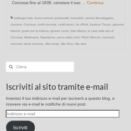
Concesa fino al 1838, censisce il suo …
Continua
ambrogio tolla
,
bruno antonio quintavalle
,
brusadell
,
cascina Bandeggiata
,
cicerone
,
Concesa
,
cortili concesa
,
cortili trezzo
,
de officiis
,
frazione Trezzo
,
giacomo
bianchi
,
guida per la brianza
,
ignazio cantù
,
Italo Mazza
,
la casa sulla ripa di
Concesa
,
Martesana
,
Napoleone
,
parco adda nord
,
Pietro Moscati
,
santuario
concesa
,
storia concesa
,
villa crespi
,
villa Gina
,
villa nina
Cerca:
Iscriviti al sito tramite e-mail
Inserisci il tuo indirizzo e-mail per iscriverti a questo blog, e
ricevere via e-mail le notifiche di nuovi post.
Indirizzo
e-
mail
Iscriviti