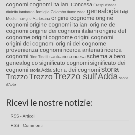
cognomi
cognomi italiani
Concesa
Crespi d'Adda
genealogia
famiglia Colombo
Luigi
dialetto lombardo
fiume Adda
origine cognome
origine
Medici
naviglio Martesana
cognomi
origine cognomi italiani
origine dei
cognomi
origine dei cognomi italiani
origine del
cognome
origini cognome
origini cognomi
origini dei cognomi
origini del cognome
provenienza cognomi
ricerca antenati
ricerca
cognomi
schema albero
santuario concesa
Rino Tinelli
genealogico
significato cognomi
significato dei
storia
cognomi
storia dei cognomi
storia Adda
Trezzo sull'Adda
Trezzo
Trezzo
Vaprio
d'Adda
Ricevi le nostre notizie:
RSS - Articoli
RSS - Commenti