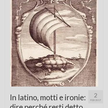
Chi sono
FAQ
Contatti
2
In latino, motti e ironie:
FEB 2017
dire perché resti detto