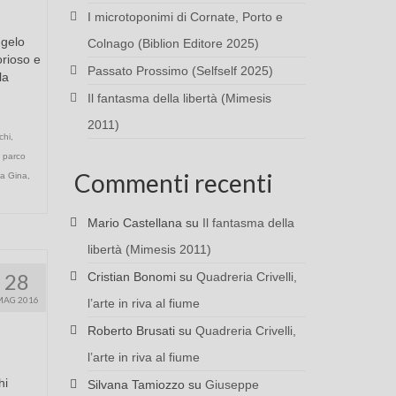
I microtoponimi di Cornate, Porto e
ngelo
Colnago (Biblion Editore 2025)
orioso e
Passato Prossimo (Selfself 2025)
la
Il fantasma della libertà (Mimesis
2011)
chi
,
,
parco
Commenti recenti
lla Gina
,
Mario Castellana
su
Il fantasma della
libertà (Mimesis 2011)
28
Cristian Bonomi
su
Quadreria Crivelli,
MAG 2016
l’arte in riva al fiume
Roberto Brusati
su
Quadreria Crivelli,
l’arte in riva al fiume
hi
Silvana Tamiozzo
su
Giuseppe