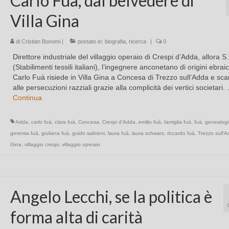
Carlo Fuà, dal belvedere di
Villa Gina
di
Cristian Bonomi
|
postato in:
biografia
,
ricerca
|
0
Direttore industriale del villaggio operaio di Crespi d’Adda, allora S.
(Stabilimenti tessili italiani), l’ingegnere anconetano di origini ebrai
Carlo Fuà risiede in Villa Gina a Concesa di Trezzo sull’Adda e s
alle persecuzioni razziali grazie alla complicità dei vertici societari.
Continua
Adda
,
carlo fuà
,
clara fuà
,
Concesa
,
Crespi d'Adda
,
emilio fuà
,
famiglia fuà
,
fuà
,
genealogi
geremia fuà
,
giuliana fuà
,
guido salmoni
,
laura fuà
,
laura schwarz
,
riccardo fuà
,
Trezzo sull'
Gina
,
villaggio crespi
,
villaggio operaio
Angelo Lecchi, se la politica è
forma alta di carità