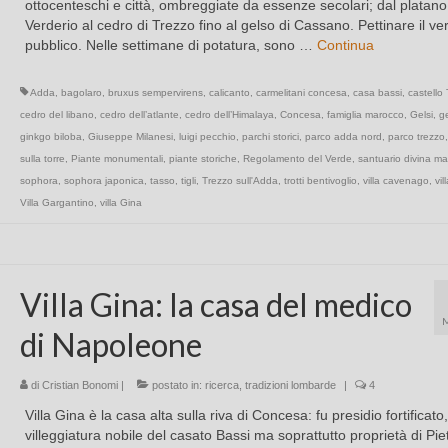
ottocenteschi e città, ombreggiate da essenze secolari; dal platano
Verderio al cedro di Trezzo fino al gelso di Cassano. Pettinare il ve
pubblico. Nelle settimane di potatura, sono …
Continua
Adda
,
bagolaro
,
bruxus sempervirens
,
calicanto
,
carmelitani concesa
,
casa bassi
,
castello
cedro del libano
,
cedro dell’atlante
,
cedro dell’Himalaya
,
Concesa
,
famiglia marocco
,
Gelsi
,
g
ginkgo biloba
,
Giuseppe Milanesi
,
luigi pecchio
,
parchi storici
,
parco adda nord
,
parco trezzo
sulla torre
,
Piante monumentali
,
piante storiche
,
Regolamento del Verde
,
santuario divina ma
sophora
,
sophora japonica
,
tasso
,
tigli
,
Trezzo sull'Adda
,
trotti bentivoglio
,
villa cavenago
,
vil
Villa Gargantino
,
villa Gina
Villa Gina: la casa del medico
di Napoleone
di
Cristian Bonomi
|
postato in:
ricerca
,
tradizioni lombarde
|
4
Villa Gina è la casa alta sulla riva di Concesa: fu presidio fortificato,
villeggiatura nobile del casato Bassi ma soprattutto proprietà di Pie