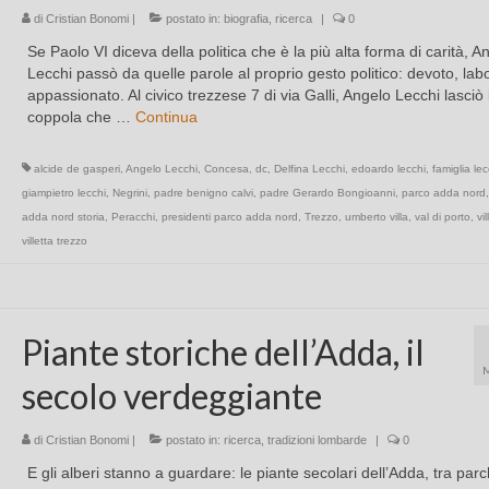
di
Cristian Bonomi
|
postato in:
biografia
,
ricerca
|
0
Se Paolo VI diceva della politica che è la più alta forma di carità, A
Lecchi passò da quelle parole al proprio gesto politico: devoto, lab
appassionato. Al civico trezzese 7 di via Galli, Angelo Lecchi lasciò 
coppola che …
Continua
alcide de gasperi
,
Angelo Lecchi
,
Concesa
,
dc
,
Delfina Lecchi
,
edoardo lecchi
,
famiglia lec
giampietro lecchi
,
Negrini
,
padre benigno calvi
,
padre Gerardo Bongioanni
,
parco adda nord
adda nord storia
,
Peracchi
,
presidenti parco adda nord
,
Trezzo
,
umberto villa
,
val di porto
,
vi
villetta trezzo
Piante storiche dell’Adda, il
secolo verdeggiante
di
Cristian Bonomi
|
postato in:
ricerca
,
tradizioni lombarde
|
0
E gli alberi stanno a guardare: le piante secolari dell’Adda, tra parc