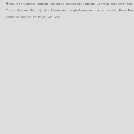
Abbus de Concesa
,
brusadei
,
brusadell
,
cascina Bandeggiata
,
Concesa
,
conti cavenago
,
Trezzo
,
Giovanni Pietro Qualea
,
Martesana
,
naviglio Martesana
,
nazzaro e celso
,
Paolo Bass
santuario concesa
,
val fregia
,
villa Gina