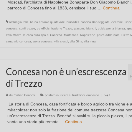
Moscati, l’archiatra di Napoleone Bonaparte Don Giacomo Bianchi,
parroco di Concesa fino al 1838, censisce il suo …
Continua
ambrogio tolla
,
bruno antonio quintavalle
,
brusadell
,
cascina Bandeggiata
,
cicerone
,
Conc
concesa
,
cortili trezzo
,
de officiis
,
frazione Trezzo
,
giacomo bianchi
,
guida per la brianza
,
ign
Italo Mazza
,
la casa sulla ripa di Concesa
,
Martesana
,
Napoleone
,
parco adda nord
,
Pietro 
santuario concesa
,
storia concesa
,
villa crespi
,
villa Gina
,
villa nina
Concesa non è un’escrescenza
di Trezzo
di
Cristian Bonomi
|
postato in:
ricerca
,
tradizioni lombarde
|
1
La storia di Concesa, casa fortificata e borgo agricolo tra vigne e
miracolose: non solo la frazione del comune trezzese Concesa no
un’escrescenza di Trezzo. Benché si avviti sulla piccola piazza, il p
vanta una storia più remota …
Continua