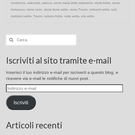
rondanera
,
saliccetta
,
saliccia
,
santa maria della visitazione
,
storia Adda
,
storia
bottanuco
,
storia cerro
,
storia fiume adda
,
storia Trezzo
,
tedeschi adda
,
todt
,
tradizioni adda
,
Trezzo
,
turismo Adda
,
visite adda
,
vita adda
Cerca:
Iscriviti al sito tramite e-mail
Inserisci il tuo indirizzo e-mail per iscriverti a questo blog, e
ricevere via e-mail le notifiche di nuovi post.
Indirizzo
e-
mail
Iscriviti
Articoli recenti