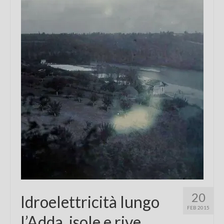
Chi sono
FAQ
Contatti
20
Idroelettricità lungo
FEB 2015
l’Adda, isole e rive