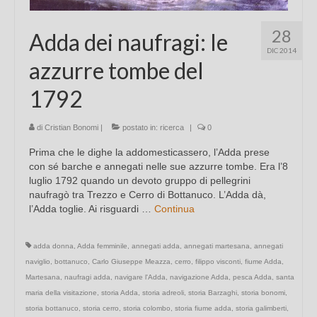
28
Adda dei naufragi: le
DIC 2014
azzurre tombe del
1792
di
Cristian Bonomi
|
postato in:
ricerca
|
0
Prima che le dighe la addomesticassero, l’Adda prese
con sé barche e annegati nelle sue azzurre tombe. Era l’8
luglio 1792 quando un devoto gruppo di pellegrini
naufragò tra Trezzo e Cerro di Bottanuco. L’Adda dà,
l’Adda toglie. Ai risguardi …
Continua
adda donna
,
Adda femminile
,
annegati adda
,
annegati martesana
,
annegati
naviglio
,
bottanuco
,
Carlo Giuseppe Meazza
,
cerro
,
filippo visconti
,
fiume Adda
,
Martesana
,
naufragi adda
,
navigare l'Adda
,
navigazione Adda
,
pesca Adda
,
santa
maria della visitazione
,
storia Adda
,
storia adreoli
,
storia Barzaghi
,
storia bonomi
,
storia bottanuco
,
storia cerro
,
storia colombo
,
storia fiume adda
,
storia galimberti
,