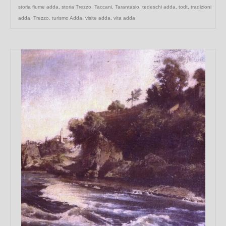
storia fiume adda
,
storia Trezzo
,
Taccani
,
Tarantasio
,
tedeschi adda
,
todt
,
tradizioni
adda
,
Trezzo
,
turismo Adda
,
visite adda
,
vita adda