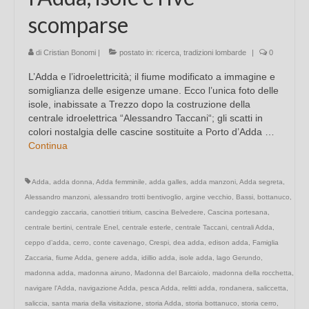
scomparse
di
Cristian Bonomi
|
postato in:
ricerca
,
tradizioni lombarde
|
0
L’Adda e l’idroelettricità; il fiume modificato a immagine e
somiglianza delle esigenze umane. Ecco l’unica foto delle
isole, inabissate a Trezzo dopo la costruzione della
centrale idroelettrica “Alessandro Taccani“; gli scatti in
colori nostalgia delle cascine sostituite a Porto d’Adda …
Continua
Adda
,
adda donna
,
Adda femminile
,
adda galles
,
adda manzoni
,
Adda segreta
,
Alessandro manzoni
,
alessandro trotti bentivoglio
,
argine vecchio
,
Bassi
,
bottanuco
,
candeggio zaccaria
,
canottieri tritium
,
cascina Belvedere
,
Cascina portesana
,
centrale bertini
,
centrale Enel
,
centrale esterle
,
centrale Taccani
,
centrali Adda
,
ceppo d’adda
,
cerro
,
conte cavenago
,
Crespi
,
dea adda
,
edison adda
,
Famiglia
Zaccaria
,
fiume Adda
,
genere adda
,
idillio adda
,
isole adda
,
lago Gerundo
,
madonna adda
,
madonna airuno
,
Madonna del Barcaiolo
,
madonna della rocchetta
,
navigare l'Adda
,
navigazione Adda
,
pesca Adda
,
relitti adda
,
rondanera
,
saliccetta
,
saliccia
,
santa maria della visitazione
,
storia Adda
,
storia bottanuco
,
storia cerro
,