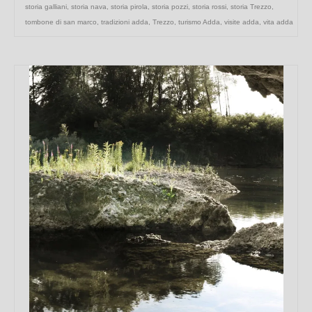
storia galliani
,
storia nava
,
storia pirola
,
storia pozzi
,
storia rossi
,
storia Trezzo
,
tombone di san marco
,
tradizioni adda
,
Trezzo
,
turismo Adda
,
visite adda
,
vita adda