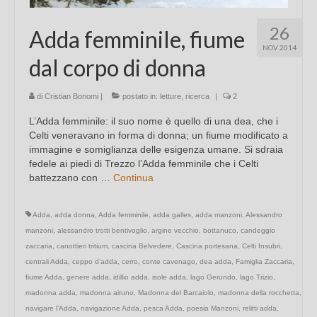
26
Adda femminile, fiume
NOV 2014
dal corpo di donna
di
Cristian Bonomi
|
postato in:
letture
,
ricerca
|
2
L’Adda femminile: il suo nome è quello di una dea, che i
Celti veneravano in forma di donna; un fiume modificato a
immagine e somiglianza delle esigenza umane. Si sdraia
fedele ai piedi di Trezzo l’Adda femminile che i Celti
battezzano con …
Continua
Adda
,
adda donna
,
Adda femminile
,
adda galles
,
adda manzoni
,
Alessandro
manzoni
,
alessandro trotti bentivoglio
,
argine vecchio
,
bottanuco
,
candeggio
zaccaria
,
canottieri tritium
,
cascina Belvedere
,
Cascina portesana
,
Celti Insubri
,
centrali Adda
,
ceppo d’adda
,
cerro
,
conte cavenago
,
dea adda
,
Famiglia Zaccaria
,
fiume Adda
,
genere adda
,
idillio adda
,
isole adda
,
lago Gerundo
,
lago Trizio
,
madonna adda
,
madonna airuno
,
Madonna del Barcaiolo
,
madonna della rocchetta
,
navigare l'Adda
,
navigazione Adda
,
pesca Adda
,
poesia Manzoni
,
relitti adda
,