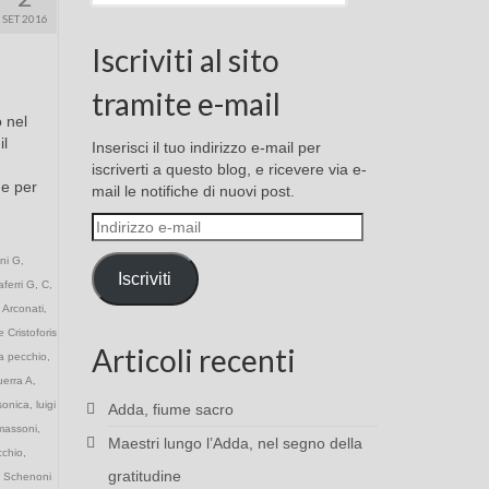
SET 2016
Iscriviti al sito
tramite e-mail
 nel
il
Inserisci il tuo indirizzo e-mail per
iscriverti a questo blog, e ricevere via e-
ne per
mail le notifiche di nuovi post.
Indirizzo
e-
ini G
,
mail
Iscriviti
ferri G
,
C
,
 Arconati
,
 Cristoforis
Articoli recenti
a pecchio
,
erra A
,
sonica
,
luigi
Adda, fiume sacro
massoni
,
Maestri lungo l’Adda, nel segno della
cchio
,
gratitudine
,
Schenoni