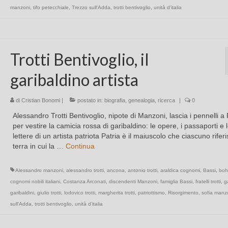
manzoni
,
tifo petecchiale
,
Trezzo sull'Adda
,
trotti bentivoglio
,
unità d’italia
Trotti Bentivoglio, il
garibaldino artista
di
Cristian Bonomi
|
postato in:
biografia
,
genealogia
,
ricerca
|
0
Alessandro Trotti Bentivoglio, nipote di Manzoni, lascia i pennelli a 
per vestire la camicia rossa di garibaldino: le opere, i passaporti e 
lettere di un artista patriota Patria è il maiuscolo che ciascuno riferi
terra in cui la …
Continua
Alessandro manzoni
,
alessandro trotti
,
ancona
,
antonio trotti
,
araldica cognomi
,
Bassi
,
boh
cognomi nobili italiani
,
Costanza Arconati
,
discendenti Manzoni
,
famiglia Bassi
,
fratelli trotti
,
g
garibaldini
,
giulio trotti
,
lodovico trotti
,
margherita trotti
,
patriottismo
,
Risorgimento
,
sofia manz
sull'Adda
,
trotti bentivoglio
,
unità d’italia