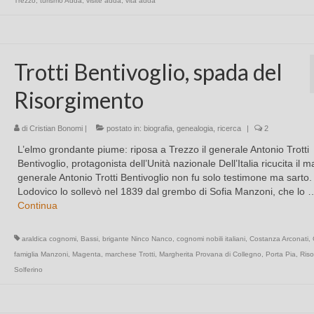
Trezzo
,
turismo Adda
,
visite adda
,
vita adda
Trotti Bentivoglio, spada del
Risorgimento
di
Cristian Bonomi
|
postato in:
biografia
,
genealogia
,
ricerca
|
2
L’elmo grondante piume: riposa a Trezzo il generale Antonio Trotti
Bentivoglio, protagonista dell’Unità nazionale Dell’Italia ricucita il 
generale Antonio Trotti Bentivoglio non fu solo testimone ma sarto
Lodovico lo sollevò nel 1839 dal grembo di Sofia Manzoni, che lo 
Continua
araldica cognomi
,
Bassi
,
brigante Ninco Nanco
,
cognomi nobili italiani
,
Costanza Arconati
,
famiglia Manzoni
,
Magenta
,
marchese Trotti
,
Margherita Provana di Collegno
,
Porta Pia
,
Riso
Solferino