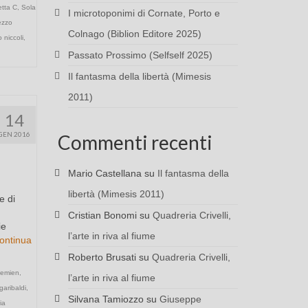
tta C
,
Sola
I microtoponimi di Cornate, Porto e
ezzo
Colnago (Biblion Editore 2025)
o niccoli
,
Passato Prossimo (Selfself 2025)
Il fantasma della libertà (Mimesis
2011)
14
GEN 2016
Commenti recenti
Mario Castellana
su
Il fantasma della
libertà (Mimesis 2011)
e di
Cristian Bonomi
su
Quadreria Crivelli,
ie
l’arte in riva al fiume
ontinua
Roberto Brusati
su
Quadreria Crivelli,
emien
,
l’arte in riva al fiume
garibaldi
,
Silvana Tamiozzo
su
Giuseppe
ia