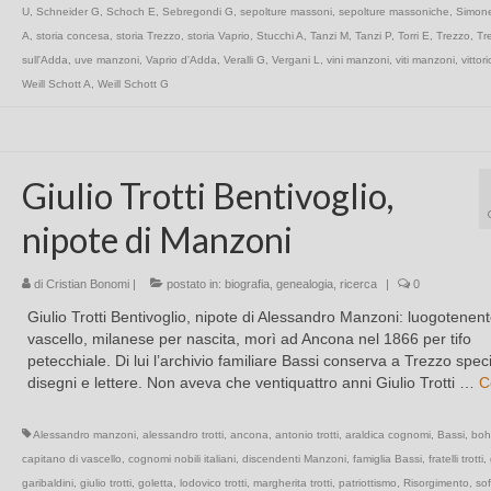
U
,
Schneider G
,
Schoch E
,
Sebregondi G
,
sepolture massoni
,
sepolture massoniche
,
Simone
A
,
storia concesa
,
storia Trezzo
,
storia Vaprio
,
Stucchi A
,
Tanzi M
,
Tanzi P
,
Torri E
,
Trezzo
,
Tr
sull'Adda
,
uve manzoni
,
Vaprio d'Adda
,
Veralli G
,
Vergani L
,
vini manzoni
,
viti manzoni
,
vittori
Weill Schott A
,
Weill Schott G
Giulio Trotti Bentivoglio,
nipote di Manzoni
di
Cristian Bonomi
|
postato in:
biografia
,
genealogia
,
ricerca
|
0
Giulio Trotti Bentivoglio, nipote di Alessandro Manzoni: luogotenent
vascello, milanese per nascita, morì ad Ancona nel 1866 per tifo
petecchiale. Di lui l’archivio familiare Bassi conserva a Trezzo spec
disegni e lettere. Non aveva che ventiquattro anni Giulio Trotti …
C
Alessandro manzoni
,
alessandro trotti
,
ancona
,
antonio trotti
,
araldica cognomi
,
Bassi
,
boh
capitano di vascello
,
cognomi nobili italiani
,
discendenti Manzoni
,
famiglia Bassi
,
fratelli trotti
,
garibaldini
,
giulio trotti
,
goletta
,
lodovico trotti
,
margherita trotti
,
patriottismo
,
Risorgimento
,
sof