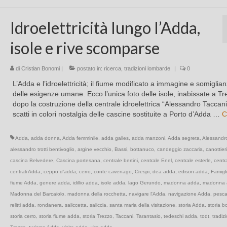
Idroelettricità lungo l’Adda,
isole e rive scomparse
di
Cristian Bonomi
|
postato in:
ricerca
,
tradizioni lombarde
|
0
L’Adda e l’idroelettricità; il fiume modificato a immagine e somiglia
delle esigenze umane. Ecco l’unica foto delle isole, inabissate a Tr
dopo la costruzione della centrale idroelettrica “Alessandro Taccani“
scatti in colori nostalgia delle cascine sostituite a Porto d’Adda …
C
Adda
,
adda donna
,
Adda femminile
,
adda galles
,
adda manzoni
,
Adda segreta
,
Alessandr
alessandro trotti bentivoglio
,
argine vecchio
,
Bassi
,
bottanuco
,
candeggio zaccaria
,
canottieri
cascina Belvedere
,
Cascina portesana
,
centrale bertini
,
centrale Enel
,
centrale esterle
,
centr
centrali Adda
,
ceppo d’adda
,
cerro
,
conte cavenago
,
Crespi
,
dea adda
,
edison adda
,
Famigl
fiume Adda
,
genere adda
,
idillio adda
,
isole adda
,
lago Gerundo
,
madonna adda
,
madonna 
Madonna del Barcaiolo
,
madonna della rocchetta
,
navigare l'Adda
,
navigazione Adda
,
pesc
relitti adda
,
rondanera
,
saliccetta
,
saliccia
,
santa maria della visitazione
,
storia Adda
,
storia b
storia cerro
,
storia fiume adda
,
storia Trezzo
,
Taccani
,
Tarantasio
,
tedeschi adda
,
todt
,
tradiz