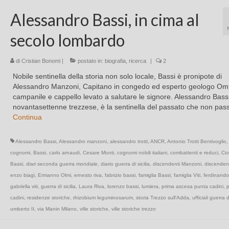
Alessandro Bassi, in cima al
secolo lombardo
di
Cristian Bonomi
|
postato in:
biografia
,
ricerca
|
2
Nobile sentinella della storia non solo locale, Bassi è pronipote di
Alessandro Manzoni, Capitano in congedo ed esperto geologo Om
campanile e cappello levato a salutare le signore. Alessandro Bassi
novantasettenne trezzese, è la sentinella del passato che non pa
Continua
Alessandro Bassi
,
Alessandro manzoni
,
alessandro trotti
,
ANCR
,
Antonio Trotti Bentivoglio
cognomi
,
Bassi
,
carlo arnaudi
,
Cesare Monti
,
cognomi nobili italiani
,
combattenti e reduci
,
Co
Bassi
,
diari seconda guerra mondiale
,
diario guerra di sicilia
,
discendenti Manzoni
,
discendent
enzo biagi
,
Ermanno Olmi
,
ernesto riva
,
fabrizio bassi
,
famiglia Bassi
,
famiglia Viti
,
ferdinando
gabriella viti
,
guerra di sicilia
,
Laura Riva
,
lorenzo bassi
,
lumiera
,
prima ascesa punta cadini
,
cadini
,
residenze storiche
,
rhizobium leguminosarum
,
storia Trezzo sull'Adda
,
ufficiali guerra di
umberto II
,
via Manin Milano
,
ville storiche
,
ville storiche trezzo