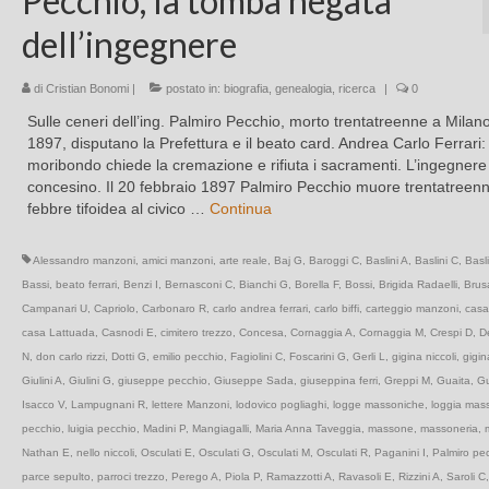
Pecchio, la tomba negata
dell’ingegnere
di
Cristian Bonomi
|
postato in:
biografia
,
genealogia
,
ricerca
|
0
Sulle ceneri dell’ing. Palmiro Pecchio, morto trentatreenne a Milano
1897, disputano la Prefettura e il beato card. Andrea Carlo Ferrari: 
moribondo chiede la cremazione e rifiuta i sacramenti. L’ingegnere
concesino. Il 20 febbraio 1897 Palmiro Pecchio muore trentatreen
febbre tifoidea al civico …
Continua
Alessandro manzoni
,
amici manzoni
,
arte reale
,
Baj G
,
Baroggi C
,
Baslini A
,
Baslini C
,
Basl
Bassi
,
beato ferrari
,
Benzi I
,
Bernasconi C
,
Bianchi G
,
Borella F
,
Bossi
,
Brigida Radaelli
,
Brusa
Campanari U
,
Capriolo
,
Carbonaro R
,
carlo andrea ferrari
,
carlo biffi
,
carteggio manzoni
,
casa
casa Lattuada
,
Casnodi E
,
cimitero trezzo
,
Concesa
,
Cornaggia A
,
Cornaggia M
,
Crespi D
,
De
N
,
don carlo rizzi
,
Dotti G
,
emilio pecchio
,
Fagiolini C
,
Foscarini G
,
Gerli L
,
gigina niccoli
,
gigin
Giulini A
,
Giulini G
,
giuseppe pecchio
,
Giuseppe Sada
,
giuseppina ferri
,
Greppi M
,
Guaita
,
Gu
Isacco V
,
Lampugnani R
,
lettere Manzoni
,
lodovico pogliaghi
,
logge massoniche
,
loggia mas
pecchio
,
luigia pecchio
,
Madini P
,
Mangiagalli
,
Maria Anna Taveggia
,
massone
,
massoneria
,
Nathan E
,
nello niccoli
,
Osculati E
,
Osculati G
,
Osculati M
,
Osculati R
,
Paganini I
,
Palmiro pe
parce sepulto
,
parroci trezzo
,
Perego A
,
Piola P
,
Ramazzotti A
,
Ravasoli E
,
Rizzini A
,
Saroli C