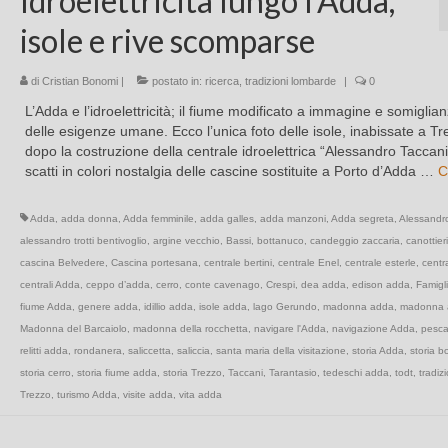
Idroelettricità lungo l’Adda,
isole e rive scomparse
di
Cristian Bonomi
|
postato in:
ricerca
,
tradizioni lombarde
|
0
L’Adda e l’idroelettricità; il fiume modificato a immagine e somiglia
delle esigenze umane. Ecco l’unica foto delle isole, inabissate a Tr
dopo la costruzione della centrale idroelettrica “Alessandro Taccani“
scatti in colori nostalgia delle cascine sostituite a Porto d’Adda …
C
Adda
,
adda donna
,
Adda femminile
,
adda galles
,
adda manzoni
,
Adda segreta
,
Alessandr
alessandro trotti bentivoglio
,
argine vecchio
,
Bassi
,
bottanuco
,
candeggio zaccaria
,
canottieri
cascina Belvedere
,
Cascina portesana
,
centrale bertini
,
centrale Enel
,
centrale esterle
,
centr
centrali Adda
,
ceppo d’adda
,
cerro
,
conte cavenago
,
Crespi
,
dea adda
,
edison adda
,
Famigl
fiume Adda
,
genere adda
,
idillio adda
,
isole adda
,
lago Gerundo
,
madonna adda
,
madonna 
Madonna del Barcaiolo
,
madonna della rocchetta
,
navigare l'Adda
,
navigazione Adda
,
pesc
relitti adda
,
rondanera
,
saliccetta
,
saliccia
,
santa maria della visitazione
,
storia Adda
,
storia b
storia cerro
,
storia fiume adda
,
storia Trezzo
,
Taccani
,
Tarantasio
,
tedeschi adda
,
todt
,
tradiz
Trezzo
,
turismo Adda
,
visite adda
,
vita adda