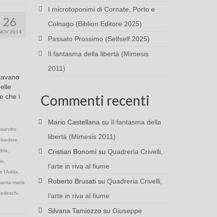
I microtoponimi di Cornate, Porto e
26
Colnago (Biblion Editore 2025)
NOV 2014
Passato Prossimo (Selfself 2025)
Il fantasma della libertà (Mimesis
2011)
eravano
elle
Commenti recenti
e che i
Mario Castellana
su
Il fantasma della
ssandro
libertà (Mimesis 2011)
elvedere
,
dda
,
Cristian Bonomi
su
Quadreria Crivelli,
io
,
l’arte in riva al fiume
e l'Adda
,
Roberto Brusati
su
Quadreria Crivelli,
santa maria
tedeschi
l’arte in riva al fiume
Silvana Tamiozzo
su
Giuseppe