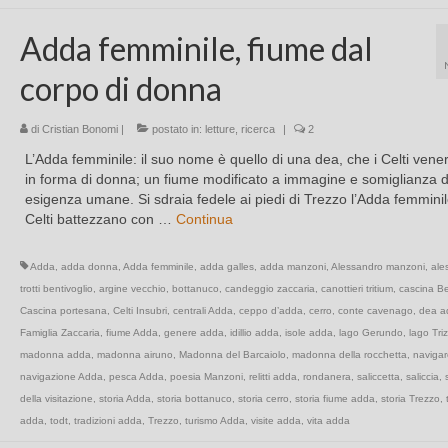
Adda femminile, fiume dal
corpo di donna
di
Cristian Bonomi
|
postato in:
letture
,
ricerca
|
2
L’Adda femminile: il suo nome è quello di una dea, che i Celti ven
in forma di donna; un fiume modificato a immagine e somiglianza d
esigenza umane. Si sdraia fedele ai piedi di Trezzo l’Adda femminil
Celti battezzano con …
Continua
Adda
,
adda donna
,
Adda femminile
,
adda galles
,
adda manzoni
,
Alessandro manzoni
,
ale
trotti bentivoglio
,
argine vecchio
,
bottanuco
,
candeggio zaccaria
,
canottieri tritium
,
cascina B
Cascina portesana
,
Celti Insubri
,
centrali Adda
,
ceppo d’adda
,
cerro
,
conte cavenago
,
dea a
Famiglia Zaccaria
,
fiume Adda
,
genere adda
,
idillio adda
,
isole adda
,
lago Gerundo
,
lago Triz
madonna adda
,
madonna airuno
,
Madonna del Barcaiolo
,
madonna della rocchetta
,
navigar
navigazione Adda
,
pesca Adda
,
poesia Manzoni
,
relitti adda
,
rondanera
,
saliccetta
,
saliccia
,
della visitazione
,
storia Adda
,
storia bottanuco
,
storia cerro
,
storia fiume adda
,
storia Trezzo
,
adda
,
todt
,
tradizioni adda
,
Trezzo
,
turismo Adda
,
visite adda
,
vita adda