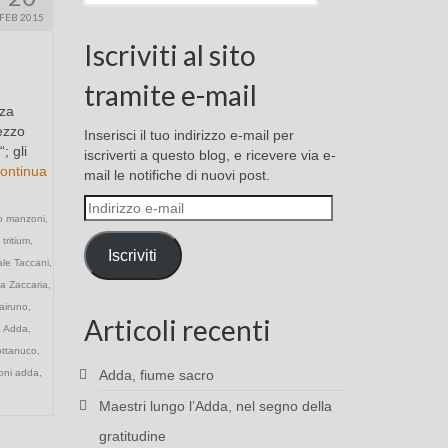
FEB 2015
Iscriviti al sito
tramite e-mail
nza
ezzo
Inserisci il tuo indirizzo e-mail per
; gli
iscriverti a questo blog, e ricevere via e-
ontinua
mail le notifiche di nuovi post.
Indirizzo
o manzoni
,
e-
 tritium
,
mail
Iscriviti
ale Taccani
,
ia Zaccaria
,
airuno
,
Articoli recenti
a Adda
,
ottanuco
,
ioni adda
,
Adda, fiume sacro
Maestri lungo l’Adda, nel segno della
gratitudine