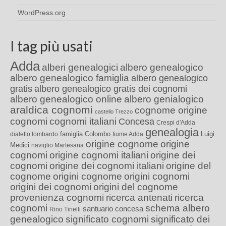
WordPress.org
I tag più usati
Adda
alberi genealogici
albero genealogico
albero genealogico famiglia
albero genealogico
gratis
albero genealogico gratis dei cognomi
albero genealogico online
albero genialogico
araldica cognomi
cognome origine
castello Trezzo
cognomi
cognomi italiani
Concesa
Crespi d'Adda
genealogia
famiglia Colombo
Luigi
dialetto lombardo
fiume Adda
origine cognome
origine
Medici
naviglio Martesana
cognomi
origine cognomi italiani
origine dei
cognomi
origine dei cognomi italiani
origine del
cognome
origini cognome
origini cognomi
origini dei cognomi
origini del cognome
provenienza cognomi
ricerca antenati
ricerca
cognomi
schema albero
santuario concesa
Rino Tinelli
genealogico
significato cognomi
significato dei