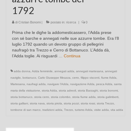
1792
di
Cristian Bonomi
|
postato in:
ricerca
|
0
Prima che le dighe la addomesticassero, l’Adda prese
con sé barche e annegati nelle sue azzurre tombe. Era l’8
luglio 1792 quando un devoto gruppo di pellegrini
naufragò tra Trezzo e Cerro di Bottanuco. L’Adda dà,
l’Adda toglie. Ai risguardi …
Continua
adda donna
,
Adda femminile
,
annegati adda
,
annegati martesana
,
annegati
naviglio
,
bottanuco
,
Carlo Giuseppe Meazza
,
cerro
,
filippo visconti
,
fiume Adda
,
Martesana
,
naufragi adda
,
navigare l'Adda
,
navigazione Adda
,
pesca Adda
,
santa
maria della visitazione
,
storia Adda
,
storia adreoli
,
storia Barzaghi
,
storia bonomi
,
storia bottanuco
,
storia cerro
,
storia colombo
,
storia fiume adda
,
storia galimberti
,
storia galliani
,
storia nava
,
storia pirola
,
storia pozzi
,
storia rossi
,
storia Trezzo
,
tombone di san marco
,
tradizioni adda
,
Trezzo
,
turismo Adda
,
visite adda
,
vita adda
Cerca: