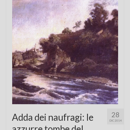
Chi sono
FAQ
Contatti
28
Adda dei naufragi: le
DIC 2014
azzurre tombe del