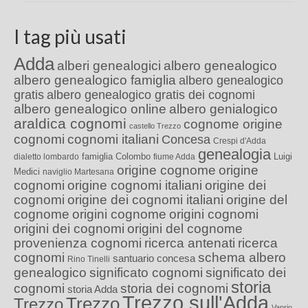
I tag più usati
Adda
alberi genealogici
albero genealogico
albero genealogico famiglia
albero genealogico
gratis
albero genealogico gratis dei cognomi
albero genealogico online
albero genialogico
araldica cognomi
cognome origine
castello Trezzo
cognomi
cognomi italiani
Concesa
Crespi d'Adda
genealogia
famiglia Colombo
Luigi
dialetto lombardo
fiume Adda
origine cognome
origine
Medici
naviglio Martesana
cognomi
origine cognomi italiani
origine dei
cognomi
origine dei cognomi italiani
origine del
cognome
origini cognome
origini cognomi
origini dei cognomi
origini del cognome
provenienza cognomi
ricerca antenati
ricerca
cognomi
schema albero
santuario concesa
Rino Tinelli
genealogico
significato cognomi
significato dei
storia
cognomi
storia dei cognomi
storia Adda
Trezzo sull'Adda
Trezzo
Trezzo
Vaprio