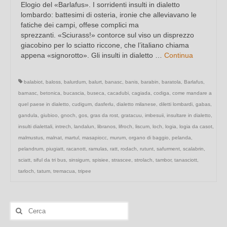
Elogio del «Barlafus». I sorridenti insulti in dialetto
lombardo: battesimi di osteria, ironie che alleviavano le
fatiche dei campi, offese complici ma
sprezzanti. «Sciurass!» contorce sul viso un disprezzo
giacobino per lo sciatto riccone, che l’italiano chiama
appena «signorotto». Gli insulti in dialetto …
Continua
balabiot
,
baloss
,
balurdum
,
balurt
,
banasc
,
banis
,
barabin
,
baratola
,
Barlafus
,
barnasc
,
betonica
,
bucascia
,
buseca
,
cacadubi
,
cagiada
,
codiga
,
come mandare a
quel paese in dialetto
,
cudigum
,
dasferlu
,
dialetto milanese
,
diletti lombardi
,
gabas
,
gandula
,
giubioo
,
gnoch
,
gos
,
gras da rost
,
gratacuu
,
imbesuii
,
insultare in dialetto
,
insulti dialettali
,
intrech
,
landalun
,
libranos
,
lifroch
,
liscum
,
loch
,
logia
,
logia da casot
,
malmustus
,
malnat
,
martul
,
masapiocc
,
murum
,
organo di baggio
,
pelanda
,
pelandrum
,
piugiatt
,
racanott
,
ramulas
,
ratt
,
rodach
,
rutunt
,
safurment
,
scalabrin
,
sciatt
,
siful da tri bus
,
sinsigum
,
spisiee
,
strascee
,
strolach
,
tambor
,
tanasciott
,
tarloch
,
tatum
,
tremacua
,
tripee
Cerca: