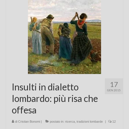
Chi sono
FAQ
Contatti
17
Insulti in dialetto
GEN 2015
lombardo: più risa che
offesa
di
Cristian Bonomi
|
postato in:
ricerca
,
tradizioni lombarde
|
12