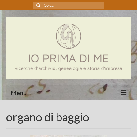
Cerca:
Menu
Home
organo di baggio
Genealogia
Aziende